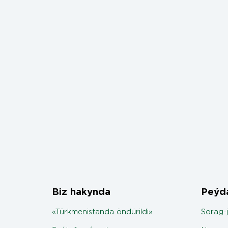
Biz hakynda
Peýda
«Türkmenistanda öndürildi»
Sorag-