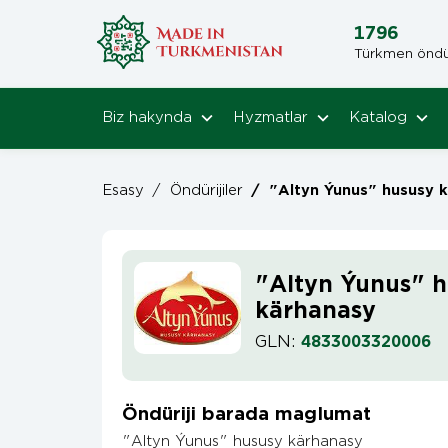
1796
Türkmen öndüri
Biz hakynda
Hyzmatlar
Katalog
Esasy
/
Öndürijiler
/
"Altyn Ýunus" hususy 
"Altyn Ýunus" 
kärhanasy
GLN:
4833003320006
Öndüriji barada maglumat
"Altyn Ýunus" hususy kärhanasy