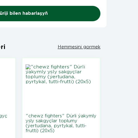
riji bilen habarlaşyň
ri
Hemmesini gormek
kgyç
"chewz fighters" Dürli ýakymly
ysly sakgyçlar toplumy
(ýertudana, pyrtykal, tutti-
frutti) (20x5)