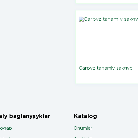
Garpyz tagamly sakgyç
ly baglanyşyklar
Katalog
jogap
Önümler