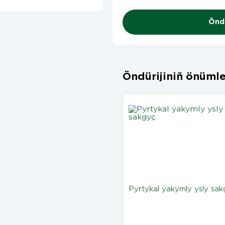
Öndü
Öndürijiniň önümle
Pyrtykal ýakymly ysly sa