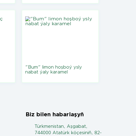
"Bum" limon hoşboý ysly
nabat ýaly karamel
Biz bilen habarlaşyň
Türkmenistan, Aşgabat,
744000 Atatürk köçesiniň, 82-