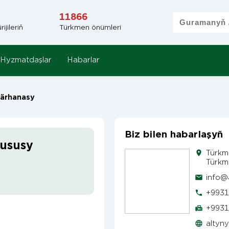
11866
jileriň
Türkmen önümleri
Hyzmatdaşlar
Habarlar
kärhanasy
Biz bilen habarlaşyň
hususy
Türkm
Türkme
info@
+9931
+9931
altyn