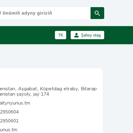
TK
Şahsy otag
RU
Girmek
Registrasiýa
EN
enistan, Aşgabat, Köpetdag etraby, Bitarap
nistan şaýoly, jaý 174
altynyunus.tm
2950604
2950601
yunus.tm