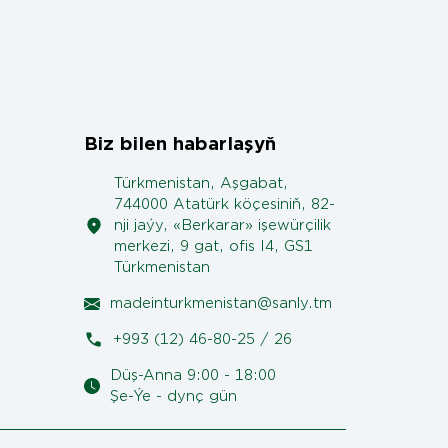
Biz bilen habarlaşyň
Türkmenistan, Aşgabat,
744000 Atatürk köçesiniň, 82-
nji jaýy, «Berkarar» işewürçilik
merkezi, 9 gat, ofis I4, GS1
Türkmenistan
madeinturkmenistan@sanly.tm
+993 (12) 46-80-25 / 26
Düş-Anna 9:00 - 18:00
Şe-Ýe - dynç gün