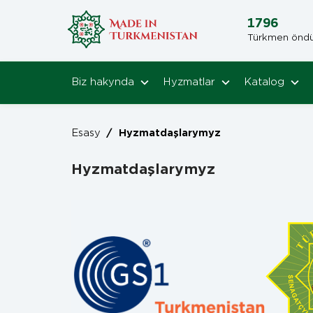
1796
Türkmen öndüri
Biz hakynda
Hyzmatlar
Katalog
Esasy
/
Hyzmatdaşlarymyz
Hyzmatdaşlarymyz