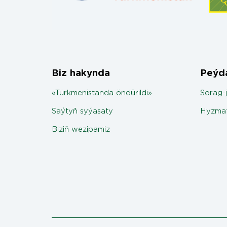
Biz hakynda
Peýda
«Türkmenistanda öndürildi»
Sorag-
Saýtyň syýasaty
Hyzmat
Biziň wezipämiz