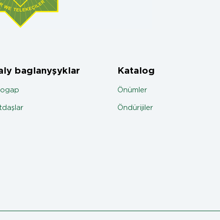
ly baglanyşyklar
Katalog
jogap
Önümler
daşlar
Öndürijiler