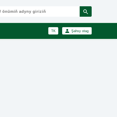
TK
Şahsy otag
RU
Girmek
Registrasiýa
EN