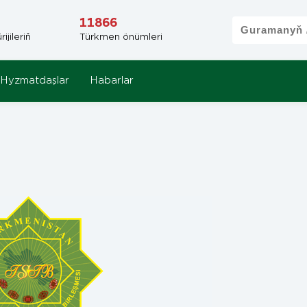
11866
jileriň
Türkmen önümleri
Hyzmatdaşlar
Habarlar