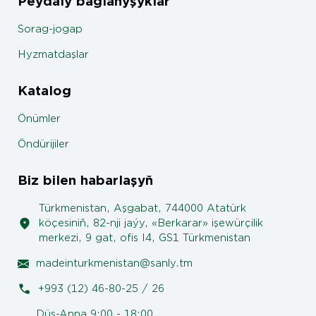
Peýdaly baglanyşyklar
Sorag-jogap
Hyzmatdaşlar
Katalog
Önümler
Öndürijiler
Biz bilen habarlaşyň
Türkmenistan, Aşgabat, 744000 Atatürk
köçesiniň, 82-nji jaýy, «Berkarar» işewürçilik
merkezi, 9 gat, ofis I4, GS1 Türkmenistan
madeinturkmenistan@sanly.tm
+993 (12) 46-80-25 / 26
Düş-Anna 9:00 - 18:00