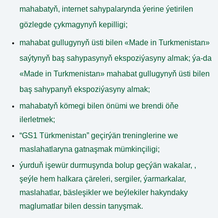
mahabatyň, internet sahypalarynda ýerine ýetirilen
gözlegde çykmagynyň kepilligi;
mahabat gullugynyň üsti bilen
«Made in Turkmenistan»
saýtynyň baş sahypasynyň ekspoziýasyny almak;
ýa-da
«Made in Turkmenistan»
mahabat gullugynyň üsti bilen
baş sahypanyň ekspoziýasyny almak;
mahabatyň kömegi bilen önümi we brendi öňe
ilerletmek;
“GS1 Türkmenistan” geçirýän treninglerine we
maslahatlaryna gatnaşmak mümkinçiligi;
ýurduň işewür durmuşynda bolup geçýän wakalar, ,
şeýle hem halkara çäreleri, sergiler, ýarmarkalar,
maslahatlar, bäsleşikler we beýlekiler hakyndaky
maglumatlar bilen dessin tanyşmak.