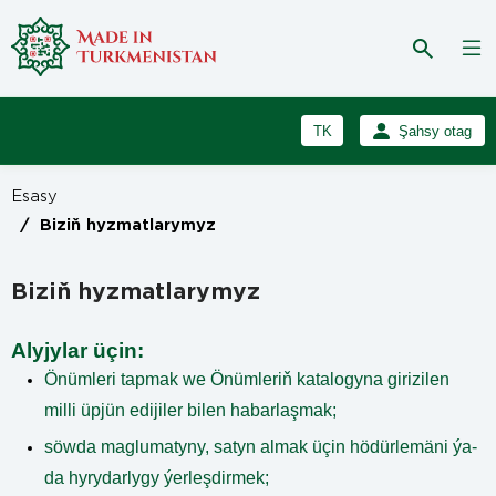
TK
Şahsy otag
RU
Girmek
Esasy
Registrasiýa
EN
/
Biziň hyzmatlarymyz
Biziň hyzmatlarymyz
Alyjylar üçin
:
Önümleri tapmak we Önümleriň katalogyna girizilen
milli üpjün edijiler bilen habarlaşmak;
söwda maglumatyny, satyn almak üçin hödürlemäni ýa-
da hyrydarlygy ýerleşdirmek;