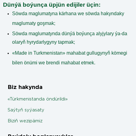
Dünýä boýunça üpjün edijiler üçin
:
Söwda maglumatyna kärhana we söwda hakyndaky
maglumaty goşmak;
Söwda maglumatynda dünýä boýunça alyjylary ýa-da
olaryň hyrydarlygyny tapmak;
«Made in Turkmenistan»
mahabat gullugynyň kömegi
bilen önümi we brendi mahabat etmek.
Biz hakynda
«Türkmenistanda öndürildi»
Saýtyň syýasaty
Biziň wezipämiz