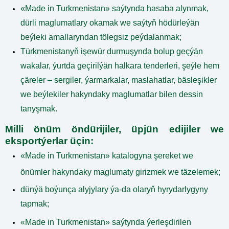
«Made in Turkmenistan» saýtynda hasaba alynmak,
dürli maglumatlary okamak we saýtyň hödürleýän
beýleki amallaryndan tölegsiz peýdalanmak;
Türkmenistanyň işewür durmuşynda bolup geçýän
wakalar, ýurtda geçirilýän halkara tenderleri, şeýle hem
çäreler – sergiler, ýarmarkalar, maslahatlar, bäsleşikler
we beýlekiler hakyndaky maglumatlar bilen dessin
tanyşmak.
Milli önüm öndürijiler, üpjün edijiler we
eksportýerlar üçin
:
«Made in Turkmenistan»
katalogyna şereket we
önümler hakyndaky maglumaty girizmek we täzelemek;
dünýä boýunça alyjylary ýa-da olaryň hyrydarlygyny
tapmak;
«Made in Turkmenistan»
saýtynda ýerleşdirilen