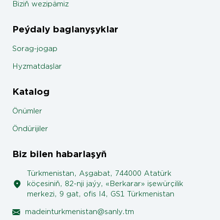
Biziň wezipämiz
Peýdaly baglanyşyklar
Sorag-jogap
Hyzmatdaşlar
Katalog
Önümler
Öndürijiler
Biz bilen habarlaşyň
Türkmenistan, Aşgabat, 744000 Atatürk
köçesiniň, 82-nji jaýy, «Berkarar» işewürçilik
merkezi, 9 gat, ofis I4, GS1 Türkmenistan
madeinturkmenistan@sanly.tm