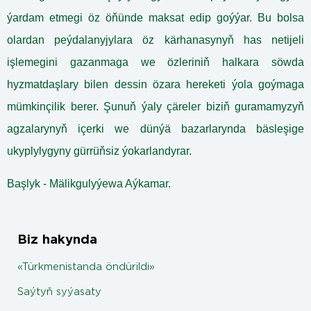
ýardam etmegi öz öňünde maksat edip goýýar. Bu bolsa
olardan peýdalanyjylara öz kärhanasynyň has netijeli
işlemegini gazanmaga we özleriniň halkara söwda
hyzmatdaşlary bilen dessin özara hereketi ýola goýmaga
mümkinçilik berer. Şunuň ýaly çäreler biziň guramamyzyň
agzalarynyň içerki we dünýä bazarlarynda bäsleşige
ukyplylygyny gürrüňsiz ýokarlandyrar.
Başlyk - Mälikgulyýewa Aýkamar.
Biz hakynda
«Türkmenistanda öndürildi»
Saýtyň syýasaty