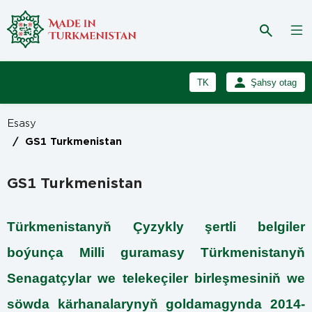
TK
Şahsy otag
RU
Girmek
Esasy
Registrasiýa
EN
/
GS1 Turkmenistan
GS1 Turkmenistan
Türkmenistanyň Çyzykly şertli belgiler
boýunça Milli guramasy Türkmenistanyň
Senagatçylar we telekeçiler birleşmesiniň we
söwda kärhanalarynyň goldamagynda 2014-