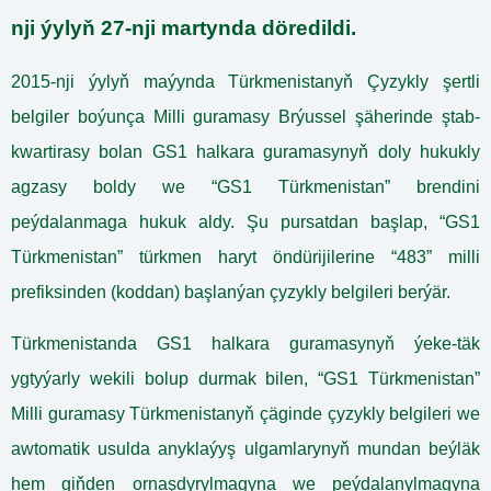
nji ýylyň 27-nji martynda döredildi.
2015-nji ýylyň maýynda Türkmenistanyň Çyzykly şertli
belgiler boýunça Milli guramasy Brýussel şäherinde ştab-
kwartirasy bolan GS1 halkara guramasynyň doly hukukly
agzasy boldy we “GS1 Türkmenistan” brendini
peýdalanmaga hukuk aldy. Şu pursatdan başlap, “GS1
Türkmenistan” türkmen haryt öndürijilerine “483” milli
prefiksinden (koddan) başlanýan çyzykly belgileri berýär.
Türkmenistanda GS1 halkara guramasynyň ýeke-täk
ygtyýarly wekili bolup durmak bilen, “GS1 Türkmenistan”
Milli guramasy Türkmenistanyň çäginde çyzykly belgileri we
awtomatik usulda anyklaýyş ulgamlarynyň mundan beýläk
hem giňden ornaşdyrylmagyna we peýdalanylmagyna