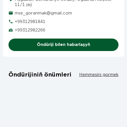
11/1 jaý
mse_goranmak@gmail.com
+99312981841
+99312982266
Öndüriji bilen habarlaşyň
Öndürijiniň önümleri
Hemmesini gormek