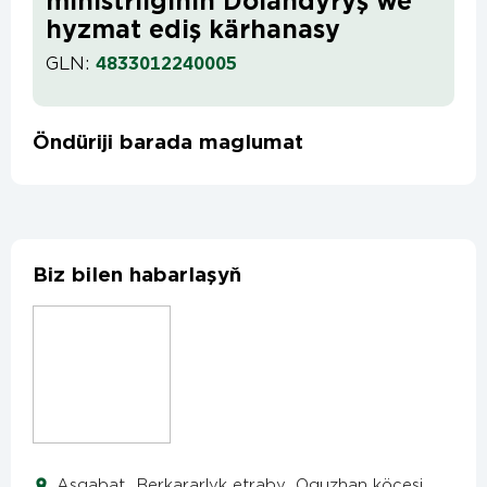
ministrliginiň Dolandyryş we
hyzmat ediş kärhanasy
GLN:
4833012240005
Öndüriji barada maglumat
Biz bilen habarlaşyň
Aşgabat, Berkararlyk etraby, Oguzhan köçesi,