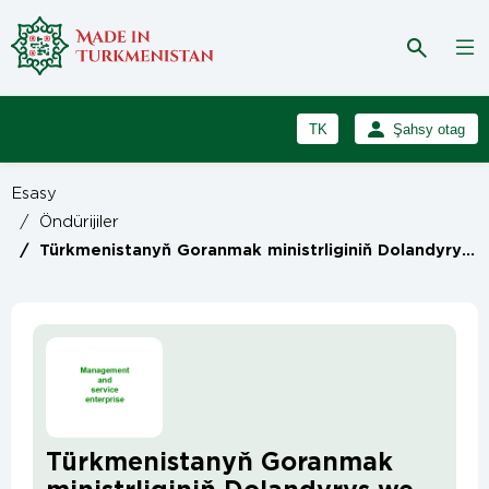
TK
Şahsy otag
RU
Girmek
Esasy
Registrasiýa
EN
/
Öndürijiler
/
Türkmenistanyň Goranmak ministrliginiň Dolandyryş we hyzmat ediş kärhanasy
Türkmenistanyň Goranmak