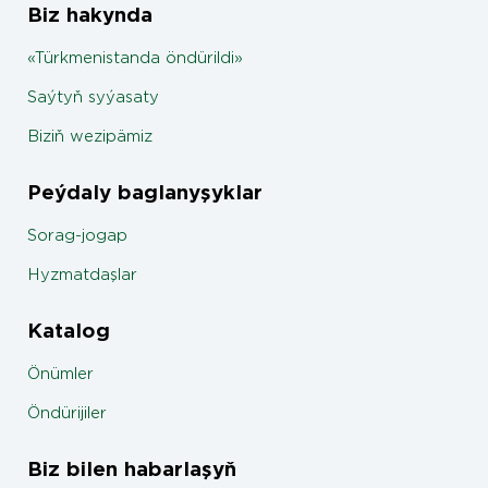
Biz hakynda
«Türkmenistanda öndürildi»
Saýtyň syýasaty
Biziň wezipämiz
Peýdaly baglanyşyklar
Sorag-jogap
Hyzmatdaşlar
Katalog
Önümler
Öndürijiler
Biz bilen habarlaşyň