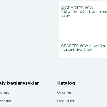
GEARTEC 80W möwsümle
transmissiýa ýagy
ly baglanyşyklar
Katalog
jogap
Önümler
daşlar
Öndürijiler