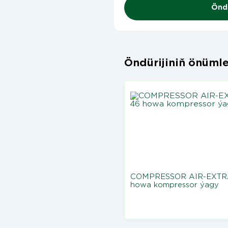
Öndü
Öndürijiniň önümle
COMPRESSOR AIR-EXTR
howa kompressor ýagy