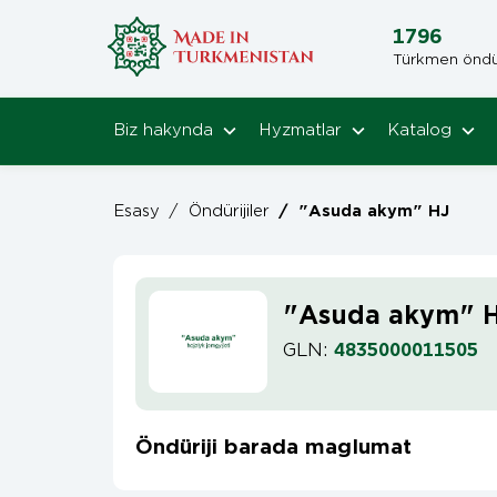
1796
Türkmen öndüri
Biz hakynda
Hyzmatlar
Katalog
Esasy
/
Öndürijiler
/
"Asuda akym" HJ
"Asuda akym" 
GLN:
4835000011505
Öndüriji barada maglumat