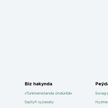
Biz hakynda
Peýda
«Türkmenistanda öndürildi»
Sorag-
Saýtyň syýasaty
Hyzmat