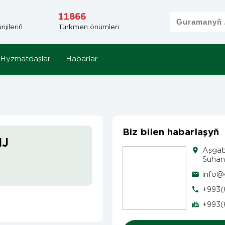
11866
jileriň
Türkmen önümleri
Hyzmatdaşlar
Habarlar
Biz bilen habarlaşyň
HJ
Aşgab
Suhan
info@
+993(
+993(