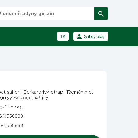
TK
Şahsy otag
RU
Girmek
Registrasiýa
EN
at şäheri, Berkararlyk etrap, Täçmämmet
gulyýew köçe, 43 jaý
gs1tm.org
64)558888
64)558888