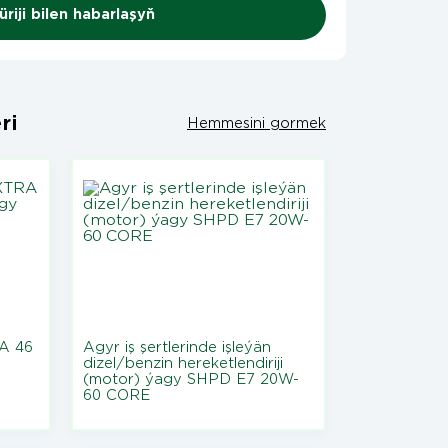
riji bilen habarlaşyň
ri
Hemmesini gormek
A 46
Agyr iş şertlerinde işleýän
dizel/benzin hereketlendiriji
(motor) ýagy SHPD E7 20W-
60 CORE