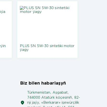
ýin
PLUS SN 5W-30 sintetiki motor
ýagy
Biz bilen habarlaşyň
Türkmenistan, Aşgabat,
744000 Atatürk köçesiniň, 82-
nji jaýy, «Berkarar» işewürçilik