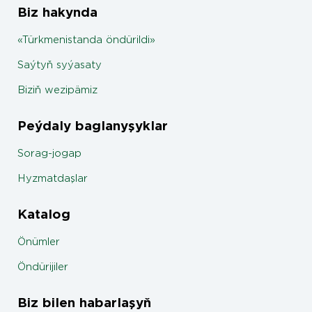
Biz hakynda
«Türkmenistanda öndürildi»
Saýtyň syýasaty
Biziň wezipämiz
Peýdaly baglanyşyklar
Sorag-jogap
Hyzmatdaşlar
Katalog
Önümler
Öndürijiler
Biz bilen habarlaşyň