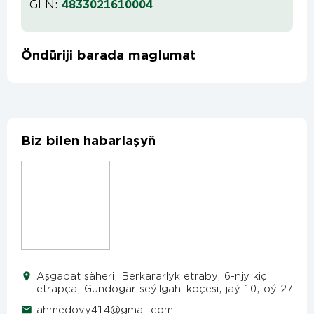
GLN:
4833021610004
Öndüriji barada maglumat
Biz bilen habarlaşyň
Aşgabat şäheri, Berkararlyk etraby, 6-njy kiçi
etrapça, Gündogar seýilgähi köçesi, jaý 10, öý 27
ahmedovy414@gmail.com