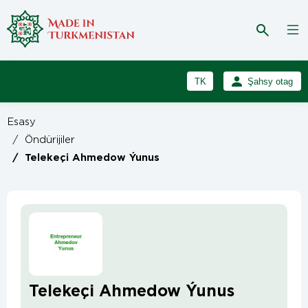
TK
Şahsy otag
RU
Girmek
Esasy
Registrasiýa
EN
/
Öndürijiler
/
Telekeçi Ahmedow Ýunus
Telekeçi Ahmedow Ýunus