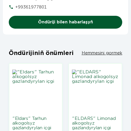
+99361977801
Öndüriji bilen habarlaşyň
Öndürijiniň önümleri
Hemmesini gormek
"Eldars" Tarhun
"ELDARS" Limonad
alkogolsyz
alkogolsyz
gazlandyrylan içgi
gazlandyrylan içgi