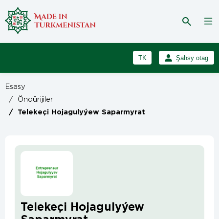
TK
Şahsy otag
RU
Girmek
Esasy
Registrasiýa
EN
/
Öndürijiler
/
Telekeçi Hojagulyýew Saparmyrat
Telekeçi Hojagulyýew