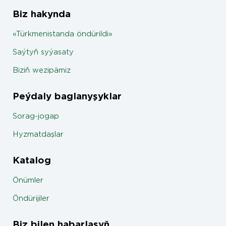
Biz hakynda
«Türkmenistanda öndürildi»
Saýtyň syýasaty
Biziň wezipämiz
Peýdaly baglanyşyklar
Sorag-jogap
Hyzmatdaşlar
Katalog
Önümler
Öndürijiler
Biz bilen habarlaşyň