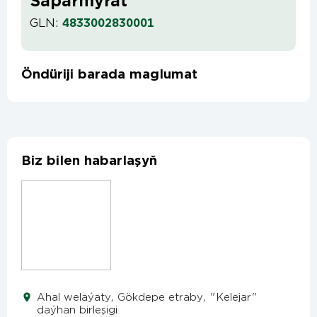
Saparmyrat
GLN:
4833002830001
Öndüriji barada maglumat
Biz bilen habarlaşyň
Ahal welaýaty, Gökdepe etraby, "Kelejar"
daýhan birleşigi