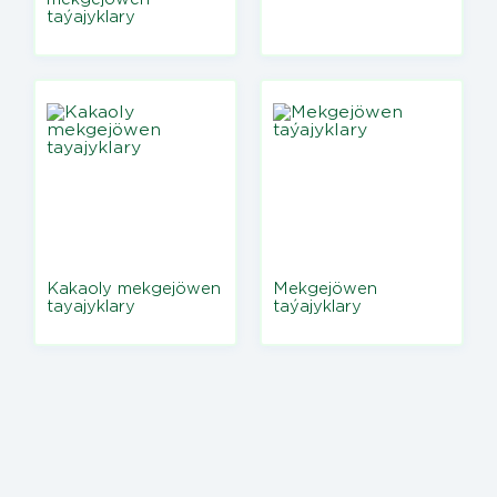
taýajyklary
Kakaoly mekgejöwen
Mekgejöwen
tayajyklary
taýajyklary