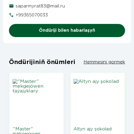
saparmyrat83@mail.ru
+99365070033
Öndüriji bilen habarlaşyň
Öndürijiniň önümleri
Hemmesini gormek
"Master"
Altyn ajy şokolad
mekgejöwen