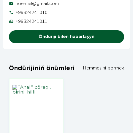
noemail@gmail.com
+99324241010
+99324241011
Öndüriji bilen habarlaşyň
Öndürijiniň önümleri
Hemmesini gormek