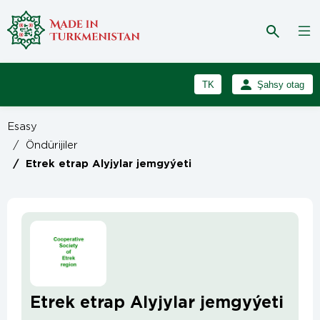
TK
Şahsy otag
RU
Girmek
Esasy
Registrasiýa
EN
/
Öndürijiler
/
Etrek etrap Alyjylar jemgyýeti
Etrek etrap Alyjylar jemgyýeti