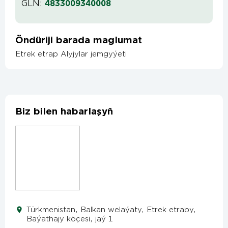
GLN:
4833009340008
Öndüriji barada maglumat
Etrek etrap Alyjylar jemgyýeti
Biz bilen habarlaşyň
Türkmenistan, Balkan welaýaty, Etrek etraby,
Baýathajy köçesi, jaý 1