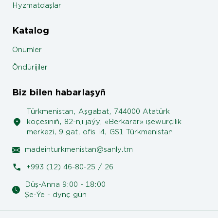
Hyzmatdaşlar
Katalog
Önümler
Öndürijiler
Biz bilen habarlaşyň
Türkmenistan, Aşgabat, 744000 Atatürk
köçesiniň, 82-nji jaýy, «Berkarar» işewürçilik
merkezi, 9 gat, ofis I4, GS1 Türkmenistan
madeinturkmenistan@sanly.tm
+993 (12) 46-80-25 / 26
Düş-Anna 9:00 - 18:00
Şe-Ýe - dynç gün