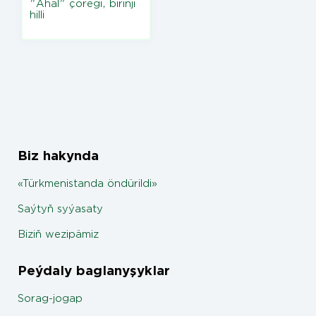
"Ahal" çöregi, birinji
hilli
Biz hakynda
«Türkmenistanda öndürildi»
Saýtyň syýasaty
Biziň wezipämiz
Peýdaly baglanyşyklar
Sorag-jogap