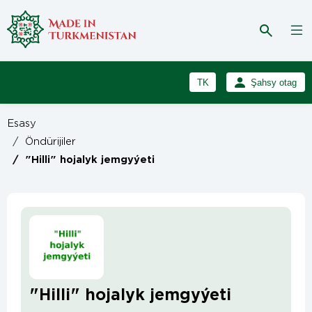
TK
Şahsy otag
RU
Girmek
Esasy
Registrasiýa
EN
/
Öndürijiler
/
"Hilli" hojalyk jemgyýeti
"Hilli" hojalyk jemgyýeti