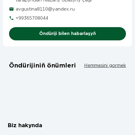
tarapyndan Nazarly obasyny çägi
avgustina8110@yandex.ru
+99365708044
Öndüriji bilen habarlaşyň
Öndürijiniň önümleri
Hemmesini gormek
Biz hakynda