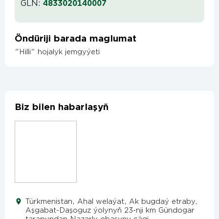
GLN:
4833020140007
Öndüriji barada maglumat
"Hilli" hojalyk jemgyýeti
Biz bilen habarlaşyň
Türkmenistan, Ahal welaýat, Ak bugdaý etraby,
Aşgabat-Daşoguz ýolynyň 23-nji km Gündogar