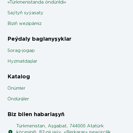
«Türkmenistanda öndürildi»
Saýtyň syýasaty
Biziň wezipämiz
Peýdaly baglanyşyklar
Sorag-jogap
Hyzmatdaşlar
Katalog
Önümler
Öndürijiler
Biz bilen habarlaşyň
Türkmenistan, Aşgabat, 744000 Atatürk
köçesiniň, 82-nji jaýy, «Berkarar» işewürçilik