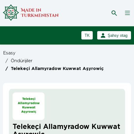
TK
Şahsy otag
RU
Girmek
Esasy
Registrasiýa
EN
/
Öndürijiler
/
Telekeçi Allamyradow Kuwwat Aşyrowiç
Telekeçi Allamyradow Kuwwat