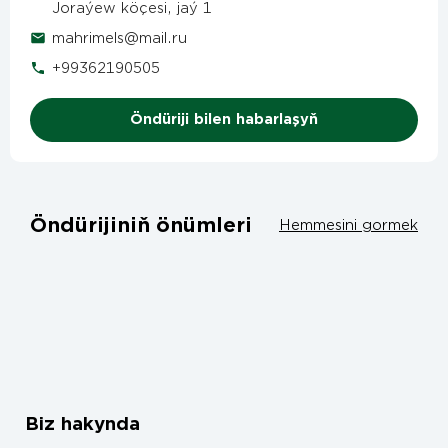
Joraýew köçesi, jaý 1
mahrimels@mail.ru
+99362190505
Öndüriji bilen habarlaşyň
Öndürijiniň önümleri
Hemmesini gormek
Biz hakynda