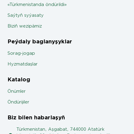
«Türkmenistanda öndürildi»
Saýtyň syýasaty
Biziň wezipämiz
Peýdaly baglanyşyklar
Sorag-jogap
Hyzmatdaşlar
Katalog
Önümler
Öndürijiler
Biz bilen habarlaşyň
Türkmenistan, Aşgabat, 744000 Atatürk