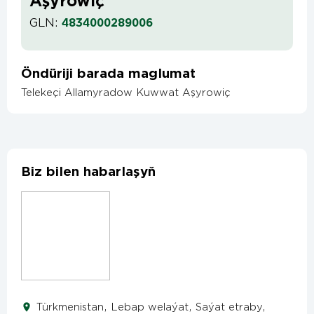
Aşyrowiç
GLN:
4834000289006
Öndüriji barada maglumat
Telekeçi Allamyradow Kuwwat Aşyrowiç
Biz bilen habarlaşyň
Türkmenistan, Lebap welaýat, Saýat etraby,