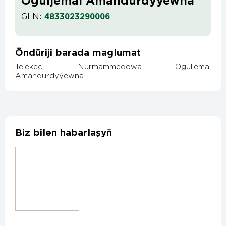
Oguljemal Amandurdyýewna
GLN:
4833023290006
Öndüriji barada maglumat
Telekeçi Nurmämmedowa Oguljemal
Amandurdyýewna
Biz bilen habarlaşyň