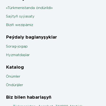
«Türkmenistanda öndürildi»
Saýtyň syýasaty
Biziň wezipämiz
Peýdaly baglanyşyklar
Sorag-jogap
Hyzmatdaşlar
Katalog
Önümler
Öndürijiler
Biz bilen habarlaşyň