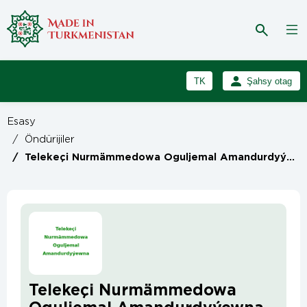
TK
Şahsy otag
RU
Girmek
Esasy
Registrasiýa
EN
/
Öndürijiler
/
Telekeçi Nurmämmedowa Oguljemal Amandurdyýewna
Telekeçi Nurmämmedowa