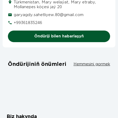
Türkmenistan, Mary welaýat, Mary etraby,
Mollanepes köçesi jaý 20
garyagdy.sahetliyew.80@gmail.com
+99361835246
Öndüriji bilen habarlaşyň
Öndürijiniň önümleri
Hemmesini gormek
Biz hakynda