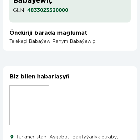
Babaýewiç
GLN:
4833023320000
Öndüriji barada maglumat
Telekeçi Babaýew Rahym Babaýewiç
Biz bilen habarlaşyň
Türkmenistan, Aşgabat, Bagtyýarlyk etraby,