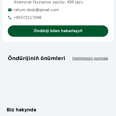
Atamyrat Nyýazow şaýoly, 499 jaýy
rahym.sbsb@gmail.com
+99372117098
Öndüriji bilen habarlaşyň
Öndürijiniň önümleri
Hemmesini gormek
Biz hakynda