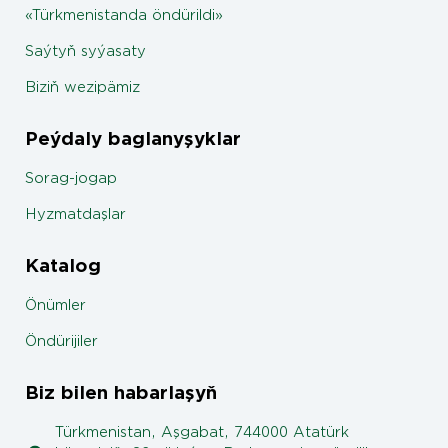
«Türkmenistanda öndürildi»
Saýtyň syýasaty
Biziň wezipämiz
Peýdaly baglanyşyklar
Sorag-jogap
Hyzmatdaşlar
Katalog
Önümler
Öndürijiler
Biz bilen habarlaşyň
Türkmenistan, Aşgabat, 744000 Atatürk