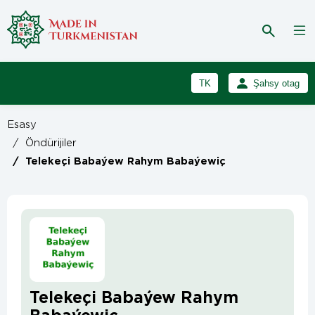
TK
Şahsy otag
RU
Girmek
Esasy
Registrasiýa
EN
/
Öndürijiler
/
Telekeçi Babaýew Rahym Babaýewiç
Telekeçi Babaýew Rahym