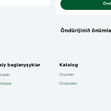
Öndü
Öndürijiniň önümle
ly baglanyşyklar
Katalog
jogap
Önümler
daşlar
Öndürijiler