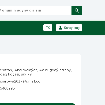
TK
Şahsy otag
RU
Girmek
Registrasiýa
EN
enistan, Ahal welaýat, Ak bugdaý etraby,
dag köçesi, jaý 79
saparowa2017@gmail.com
5460995