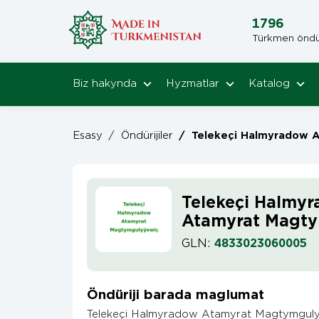
1796
Türkmen öndüri
Biz hakynda
Hyzmatlar
Katalog
Esasy
/
Öndürijiler
/
Telekeçi Halmyradow Atamyrat M
Telekeçi Halmy
Atamyrat Magt
GLN:
4833023060005
Öndüriji barada maglumat
Telekeçi Halmyradow Atamyrat Magtymgul