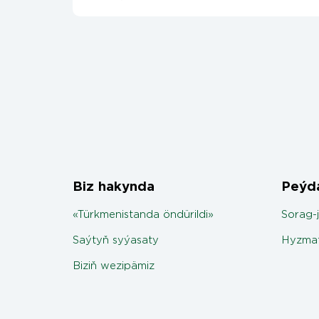
Biz hakynda
Peýda
«Türkmenistanda öndürildi»
Sorag-
Saýtyň syýasaty
Hyzmat
Biziň wezipämiz