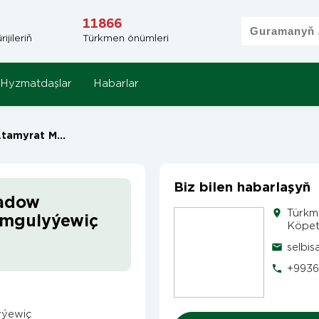
11866
jileriň
Türkmen önümleri
Hyzmatdaşlar
Habarlar
agtymgulyýewiç
Biz bilen habarlaşyň
radow
Türkm
ymgulyýewiç
Köpet
selbi
+9936
yýewiç