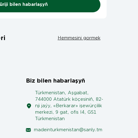
riji bilen habarlaşyň
ri
Hemmesini gormek
Biz bilen habarlaşyň
Türkmenistan, Aşgabat,
744000 Atatürk köçesiniň, 82-
nji jaýy, «Berkarar» işewürçilik
merkezi, 9 gat, ofis I4, GS1
Türkmenistan
madeinturkmenistan@sanly.tm