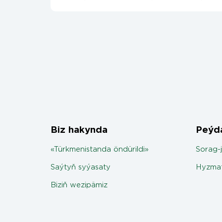
Biz hakynda
Peýda
«Türkmenistanda öndürildi»
Sorag-
Saýtyň syýasaty
Hyzmat
Biziň wezipämiz