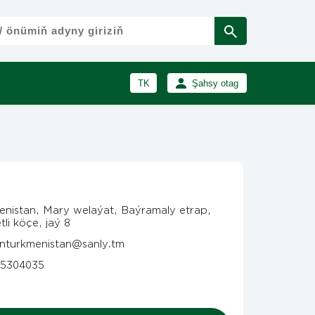
TK
Şahsy otag
RU
Girmek
Registrasiýa
EN
enistan, Mary welaýat, Baýramaly etrap,
li köçe, jaý 8
nturkmenistan@sanly.tm
5304035