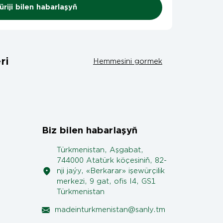
riji bilen habarlaşyň
ri
Hemmesini gormek
Biz bilen habarlaşyň
Türkmenistan, Aşgabat,
744000 Atatürk köçesiniň, 82-
nji jaýy, «Berkarar» işewürçilik
merkezi, 9 gat, ofis I4, GS1
Türkmenistan
madeinturkmenistan@sanly.tm