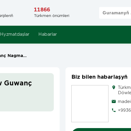
11866
jileriň
Türkmen önümleri
Hyzmatdaşlar
Habarlar
Nagmatowiç
Biz bilen habarlaşyň
w Guwanç
Türkm
Döwlet
madei
+9936