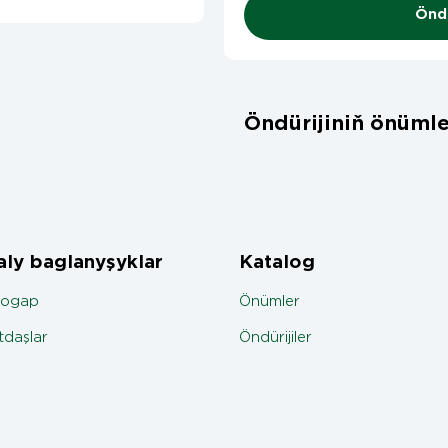
Öndü
Öndürijiniň önümle
ly baglanyşyklar
Katalog
jogap
Önümler
daşlar
Öndürijiler