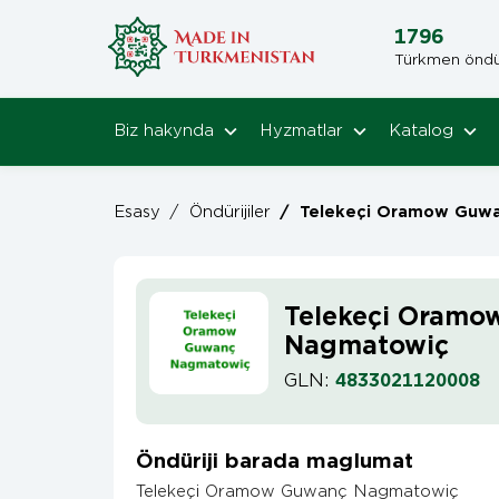
1796
Türkmen öndüri
Biz hakynda
Hyzmatlar
Katalog
Esasy
/
Öndürijiler
/
Telekeçi Oramow Guwanç 
Telekeçi Oramo
Nagmatowiç
GLN:
4833021120008
Öndüriji barada maglumat
Telekeçi Oramow Guwanç Nagmatowiç