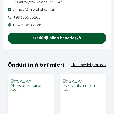
B.Garryýew köçesi 46 "A"
azady@miwelioba.com
+99365553263
miwelioba.com
Öndüriji bilen habarlaşyň
Öndürijiniň önümleri
Hemmesini gormek