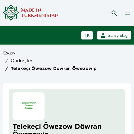
TK
Şahsy otag
RU
Girmek
Esasy
Registrasiýa
EN
/
Öndürijiler
/
Telekeçi Öwezow Döwran Öwezowiç
Telekeçi Öwezow Döwran