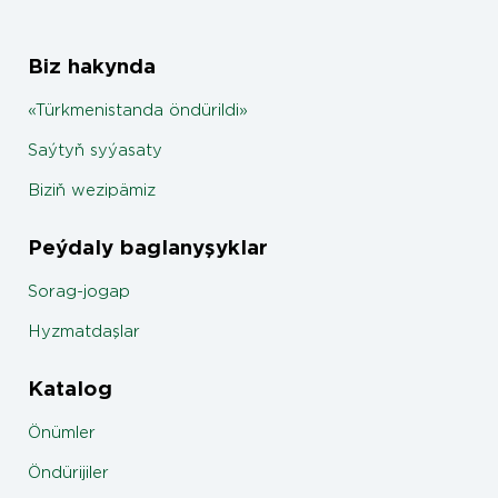
Biz hakynda
«Türkmenistanda öndürildi»
Saýtyň syýasaty
Biziň wezipämiz
Peýdaly baglanyşyklar
Sorag-jogap
Hyzmatdaşlar
Katalog
Önümler
Öndürijiler