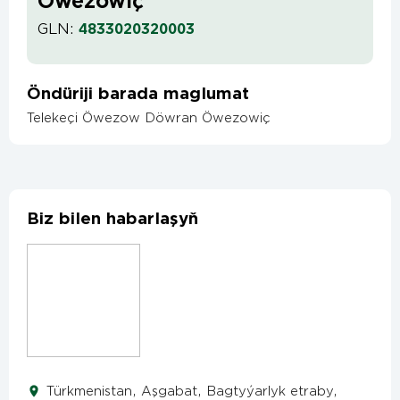
Öwezowiç
GLN:
4833020320003
Öndüriji barada maglumat
Telekeçi Öwezow Döwran Öwezowiç
Biz bilen habarlaşyň
Türkmenistan, Aşgabat, Bagtyýarlyk etraby,