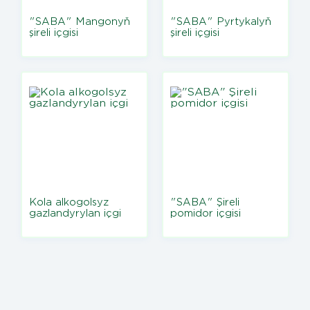
"SABA" Mangonyň
"SABA" Pyrtykalyň
şireli içgisi
şireli içgisi
Kola alkogolsyz
"SABA" Şireli
gazlandyrylan içgi
pomidor içgisi