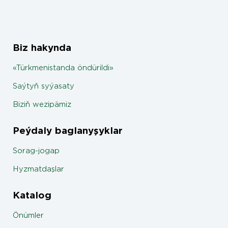
Biz hakynda
«Türkmenistanda öndürildi»
Saýtyň syýasaty
Biziň wezipämiz
Peýdaly baglanyşyklar
Sorag-jogap
Hyzmatdaşlar
Katalog
Önümler