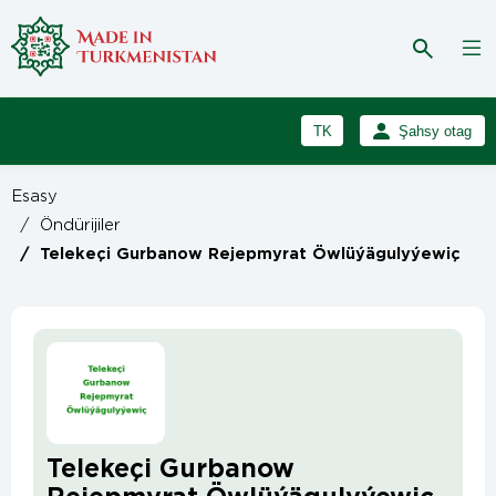
TK
Şahsy otag
RU
Girmek
Esasy
Registrasiýa
EN
/
Öndürijiler
/
Telekeçi Gurbanow Rejepmyrat Öwlüýägulyýewiç
Telekeçi Gurbanow