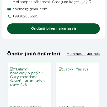
Mollanepes şäherçesi, Garagum köçesi, jaý 3
noemail@gmail.com
+99362005695
Öndüriji bilen habarlaşyň
Öndürijiniň önümleri
Hemmesini gormek