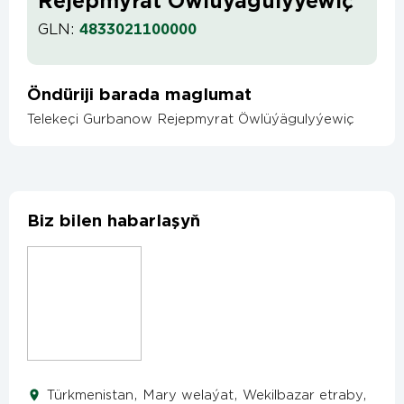
Rejepmyrat Öwlüýägulyýewiç
GLN:
4833021100000
Öndüriji barada maglumat
Telekeçi Gurbanow Rejepmyrat Öwlüýägulyýewiç
Biz bilen habarlaşyň
Türkmenistan, Mary welaýat, Wekilbazar etraby,