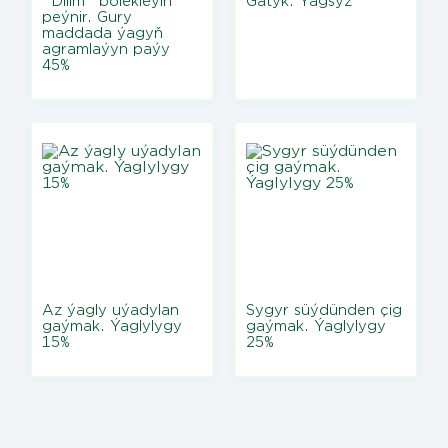
"Dilim" bölekleýin
Gatyk. Ýagsyz
peýnir. Gury
maddada ýagyň
agramlaýyn paýy
45%
Az ýagly uýadylan
Sygyr süýdünden çig
gaýmak. Ýaglylygy
gaýmak. Ýaglylygy
15%
25%