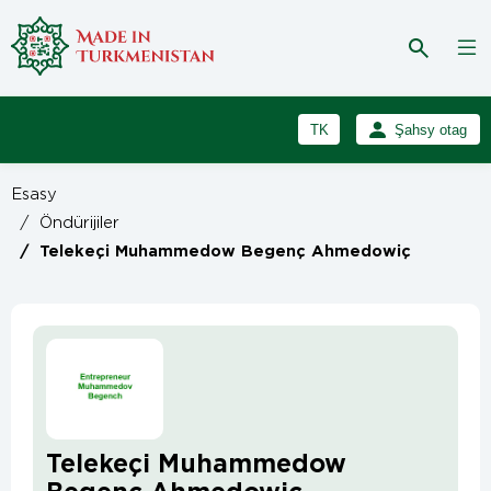
TK
Şahsy otag
RU
Girmek
Esasy
Registrasiýa
EN
/
Öndürijiler
/
Telekeçi Muhammedow Begenç Ahmedowiç
Telekeçi Muhammedow