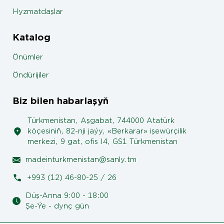
Hyzmatdaşlar
Katalog
Önümler
Öndürijiler
Biz bilen habarlaşyň
Türkmenistan, Aşgabat, 744000 Atatürk
köçesiniň, 82-nji jaýy, «Berkarar» işewürçilik
merkezi, 9 gat, ofis I4, GS1 Türkmenistan
madeinturkmenistan@sanly.tm
+993 (12) 46-80-25 / 26
Düş-Anna 9:00 - 18:00
Şe-Ýe - dynç gün