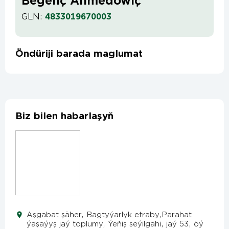
Begenç Ahmedowiç
GLN:
4833019670003
Öndüriji barada maglumat
Biz bilen habarlaşyň
Aşgabat şäher, Bagtyýarlyk etraby,Parahat
ýaşaýyş jaý toplumy, Ýeňiş seýilgähi, jaý 53, öý