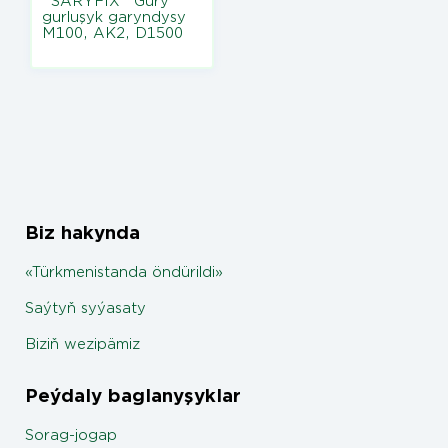
"SARYFIX" Gury
gurluşyk garyndysy
M100, AK2, D1500
Biz hakynda
«Türkmenistanda öndürildi»
Saýtyň syýasaty
Biziň wezipämiz
Peýdaly baglanyşyklar
Sorag-jogap