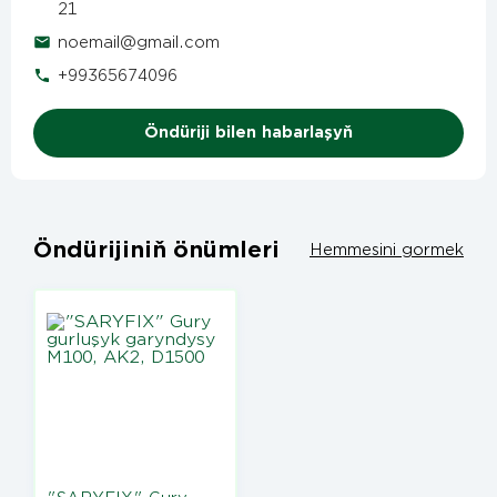
21
noemail@gmail.com
+99365674096
Öndüriji bilen habarlaşyň
Öndürijiniň önümleri
Hemmesini gormek