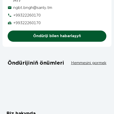
jaýy
ngbt.bngh@sanly.tm
+99322260170
+99322260170
Öndüriji bilen habarlaşyň
Öndürijiniň önümleri
Hemmesini gormek
Biz hakynda