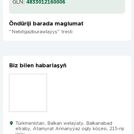
GLN:
4833012160006
Öndüriji barada maglumat
"Nebitgazburawlaýyş" tresti
Biz bilen habarlaşyň
Türkmenistan, Balkan welaýaty, Balkanabad
etraby, Atamyrat Annanyýaz ogly köçesi, 215-nji