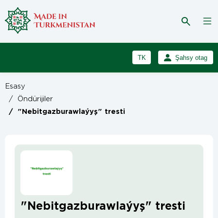
TK
Şahsy otag
RU
Girmek
Esasy
Registrasiýa
EN
/
Öndürijiler
/
"Nebitgazburawlaýyş" tresti
"Nebitgazburawlaýyş" tresti