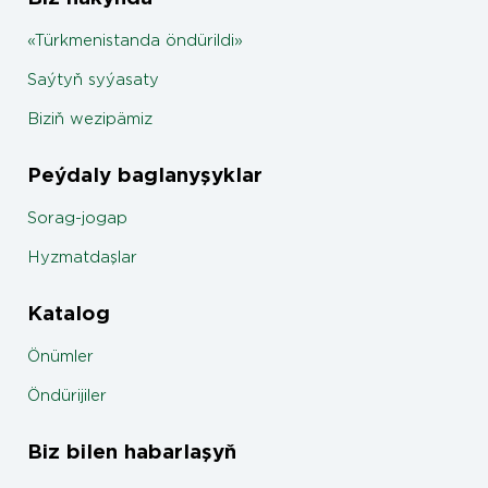
«Türkmenistanda öndürildi»
Saýtyň syýasaty
Biziň wezipämiz
Peýdaly baglanyşyklar
Sorag-jogap
Hyzmatdaşlar
Katalog
Önümler
Öndürijiler
Biz bilen habarlaşyň