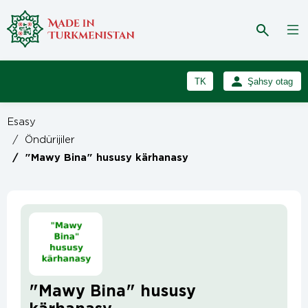
TK
Şahsy otag
RU
Girmek
Esasy
Registrasiýa
EN
/
Öndürijiler
/
"Mawy Bina" hususy kärhanasy
"Mawy Bina" hususy