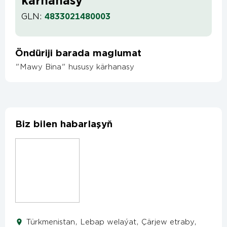
kärhanasy
GLN:
4833021480003
Öndüriji barada maglumat
"Mawy Bina" hususy kärhanasy
Biz bilen habarlaşyň
Türkmenistan, Lebap welaýat, Çärjew etraby,