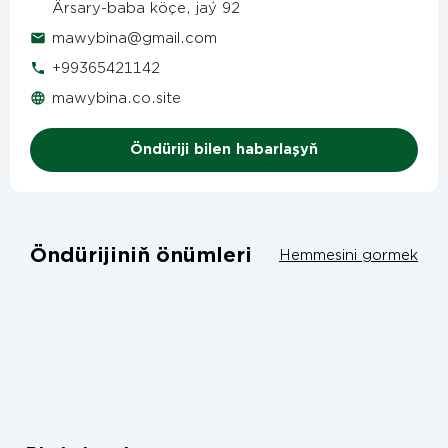
Ärsary-baba köçe, jaý 92
mawybina@gmail.com
+99365421142
mawybina.co.site
Öndüriji bilen habarlaşyň
Öndürijiniň önümleri
Hemmesini gormek