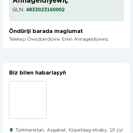
Annageldiýewiç
GLN:
4833023160002
Öndüriji barada maglumat
Telekeçi Öwezberdiýew Erkin Annageldiýewiç
Biz bilen habarlaşyň
Türkmenistan, Aşgabat, Köpetdag etraby, 10 ýyl