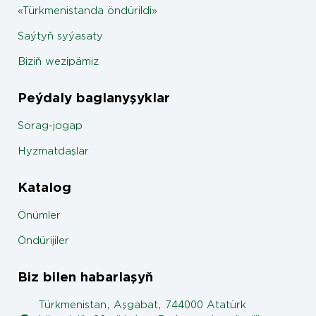
«Türkmenistanda öndürildi»
Saýtyň syýasaty
Biziň wezipämiz
Peýdaly baglanyşyklar
Sorag-jogap
Hyzmatdaşlar
Katalog
Önümler
Öndürijiler
Biz bilen habarlaşyň
Türkmenistan, Aşgabat, 744000 Atatürk