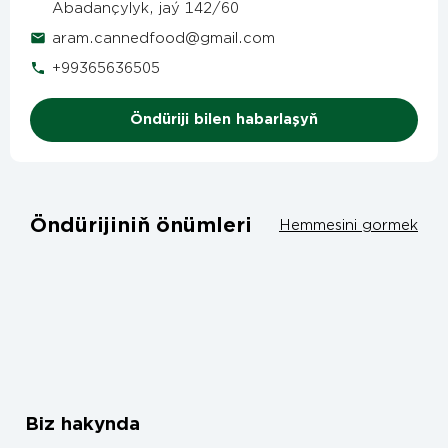
Abadançylyk, jaý 142/60
aram.cannedfood@gmail.com
+99365636505
Öndüriji bilen habarlaşyň
Öndürijiniň önümleri
Hemmesini gormek
Biz hakynda