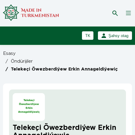
TK
Şahsy otag
RU
Girmek
Esasy
Registrasiýa
EN
/
Öndürijiler
/
Telekeçi Öwezberdiýew Erkin Annageldiýewiç
Telekeçi Öwezberdiýew Erkin