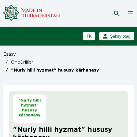
TK
Şahsy otag
RU
Girmek
Esasy
Registrasiýa
EN
/
Öndürijiler
/
"Nurly hilli hyzmat" hususy kärhanasy
"Nurly hilli hyzmat" hususy