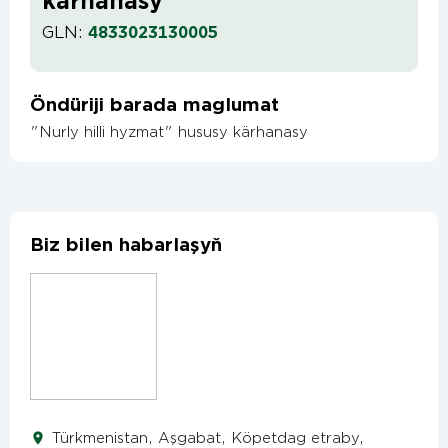
kärhanasy
GLN:
4833023130005
Öndüriji barada maglumat
"Nurly hilli hyzmat" hususy kärhanasy
Biz bilen habarlaşyň
Türkmenistan, Aşgabat, Köpetdag etraby,