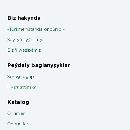
Biz hakynda
«Türkmenistanda öndürildi»
Saýtyň syýasaty
Biziň wezipämiz
Peýdaly baglanyşyklar
Sorag-jogap
Hyzmatdaşlar
Katalog
Önümler
Öndürijiler