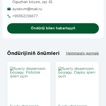
Oguzhan köçesi, jaý 41
ayidovm@mail.ru
+99362156677
Öndüriji bilen habarlaşyň
Öndürijiniň önümleri
Hemmesini gormek