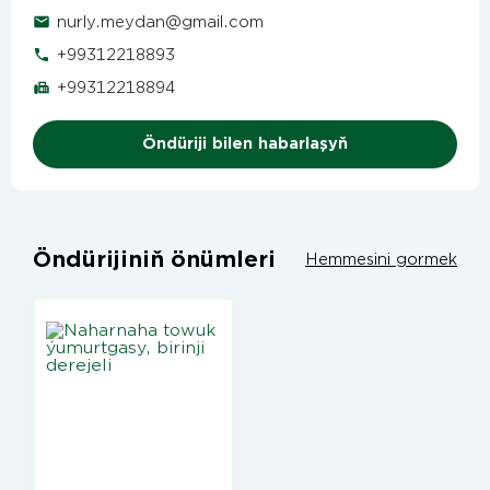
nurly.meydan@gmail.com
+99312218893
+99312218894
Öndüriji bilen habarlaşyň
Öndürijiniň önümleri
Hemmesini gormek