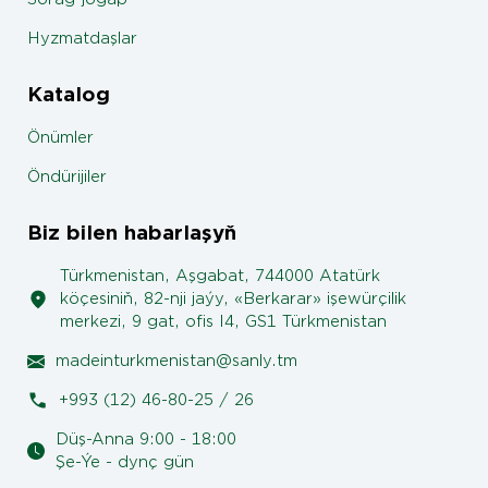
Hyzmatdaşlar
Katalog
Önümler
Öndürijiler
Biz bilen habarlaşyň
Türkmenistan, Aşgabat, 744000 Atatürk
köçesiniň, 82-nji jaýy, «Berkarar» işewürçilik
merkezi, 9 gat, ofis I4, GS1 Türkmenistan
madeinturkmenistan@sanly.tm
+993 (12) 46-80-25 / 26
Düş-Anna 9:00 - 18:00
Şe-Ýe - dynç gün