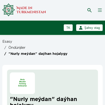
TK
Şahsy otag
RU
Girmek
Esasy
Registrasiýa
EN
/
Öndürijiler
/
"Nurly meýdan" daýhan hojalygy
"Nurly meýdan" daýhan