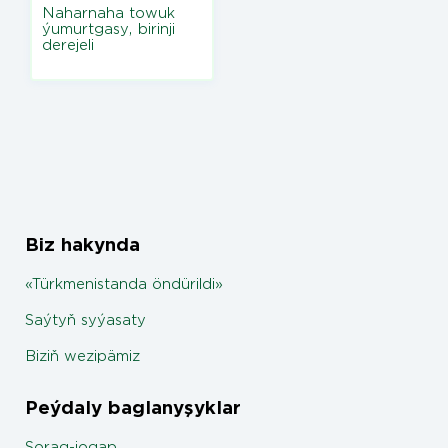
Naharnaha towuk
ýumurtgasy, birinji
derejeli
Biz hakynda
«Türkmenistanda öndürildi»
Saýtyň syýasaty
Biziň wezipämiz
Peýdaly baglanyşyklar
Sorag-jogap