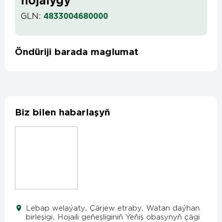
hojalygy
GLN:
4833004680000
Öndüriji barada maglumat
Biz bilen habarlaşyň
Lebap welaýaty, Çärjew etraby, Watan daýhan
birleşigi, Hojaili geňeşliginiň Ýeňiş obasynyň çägi