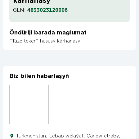
kärhanasy
GLN:
4833023120006
Öndüriji barada maglumat
"Täze teker" hususy kärhanasy
Biz bilen habarlaşyň
Türkmenistan, Lebap welaýat, Çärjew etraby,