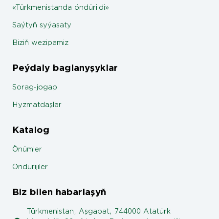
«Türkmenistanda öndürildi»
Saýtyň syýasaty
Biziň wezipämiz
Peýdaly baglanyşyklar
Sorag-jogap
Hyzmatdaşlar
Katalog
Önümler
Öndürijiler
Biz bilen habarlaşyň
Türkmenistan, Aşgabat, 744000 Atatürk