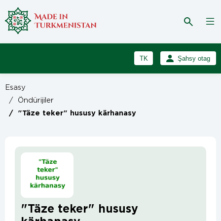
TK
Şahsy otag
RU
Girmek
Esasy
Registrasiýa
EN
/
Öndürijiler
/
"Täze teker" hususy kärhanasy
"Täze teker" hususy