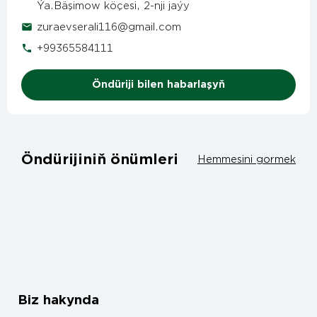
Ýa.Bäşimow köçesi, 2-nji jaýy
zuraevserali116@gmail.com
+99365584111
Öndüriji bilen habarlaşyň
Öndürijiniň önümleri
Hemmesini gormek
Biz hakynda