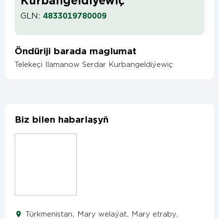
Kurbangeldiýewiç
GLN:
4833019780009
Öndüriji barada maglumat
Telekeçi Ilamanow Serdar Kurbangeldiýewiç
Biz bilen habarlaşyň
Türkmenistan, Mary welaýat, Mary etraby,