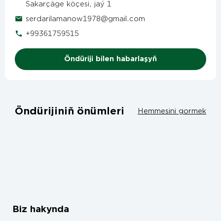
Sakarçäge köçesi, jaý 1
serdarilamanow1978@gmail.com
+99361759515
Öndüriji bilen habarlaşyň
Öndürijiniň önümleri
Hemmesini gormek
Biz hakynda