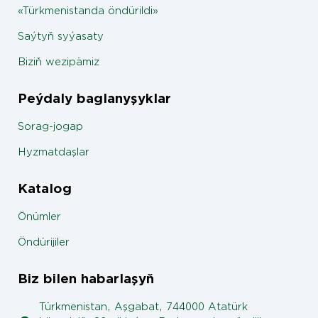
«Türkmenistanda öndürildi»
Saýtyň syýasaty
Biziň wezipämiz
Peýdaly baglanyşyklar
Sorag-jogap
Hyzmatdaşlar
Katalog
Önümler
Öndürijiler
Biz bilen habarlaşyň
Türkmenistan, Aşgabat, 744000 Atatürk