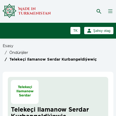
TK
Şahsy otag
RU
Girmek
Esasy
Registrasiýa
EN
/
Öndürijiler
/
Telekeçi Ilamanow Serdar Kurbangeldiýewiç
Telekeçi Ilamanow Serdar