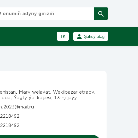
TK
Şahsy otag
RU
Girmek
Registrasiýa
EN
enistan, Mary welaýat, Wekilbazar etraby,
oba, Ýagty ýol köçesi, 13-nji jaýy
.2023@mail.ru
2218492
2218492