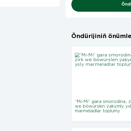
Öndü
Öndürijiniň önümle
“Mi-Mi” gara smorodina, z
we böwürslen ýakymly ys
marmeladlar toplumy