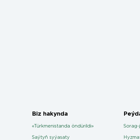
Biz hakynda
Peýda
«Türkmenistanda öndürildi»
Sorag-
Saýtyň syýasaty
Hyzmat