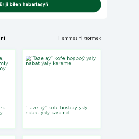
riji bilen habarlaşyň
ri
Hemmesini gormek
irk
“Täze aý” kofe hoşboý ysly
ly
nabat ýaly karamel