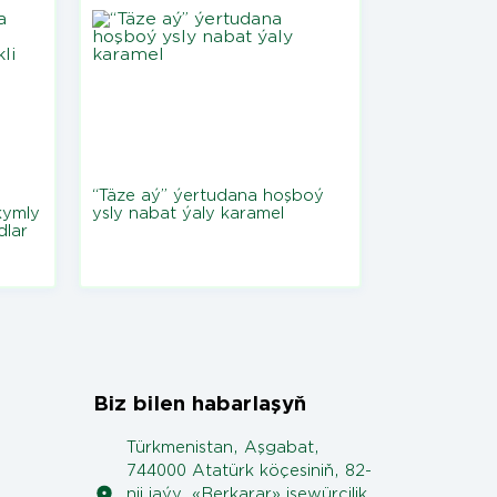
“Täze aý” ýertudana hoşboý
kymly
ysly nabat ýaly karamel
dlar
Biz bilen habarlaşyň
Türkmenistan, Aşgabat,
744000 Atatürk köçesiniň, 82-
nji jaýy, «Berkarar» işewürçilik