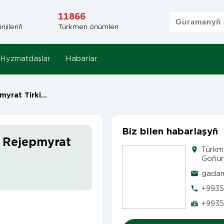
11866
jileriň
Türkmen önümleri
Hyzmatdaşlar
Habarlar
t Tirkişowiç
Biz bilen habarlaşyň
w Rejepmyrat
Türkm
Goňur 
gadam
+9935
+9935