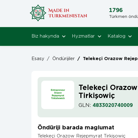
1796
Türkmen öndüri
Biz hakynda
Hyzmatlar
Katalog
Esasy
/
Öndürijiler
/
Telekeçi Orazow Rejepmyra
Telekeçi Orazo
Tirkişowiç
GLN:
4833020740009
Öndüriji barada maglumat
Telekeçi Orazow Rejepmyrat Tirkişowiç