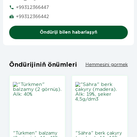
+99312366447
+99312366442
Öndüriji bilen habarlaşyň
Öndürijiniň önümleri
Hemmesini gormek
"Türkmen" balzamy
"Sähra" berk çakyry