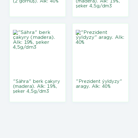
(2 görnüş). Alk: 40%
(madera). Alk: 19%,
şeker 4,5g/dm3
"Sähra" berk çakyry
"Prezident ýyldyzy"
(madera). Alk: 19%,
aragy. Alk: 40%
şeker 4,5g/dm3