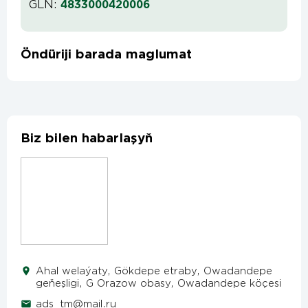
GLN:
4833000420006
Öndüriji barada maglumat
Biz bilen habarlaşyň
Ahal welaýaty, Gökdepe etraby, Owadandepe
geňeşligi, G Orazow obasy, Owadandepe köçesi
ads_tm@mail.ru