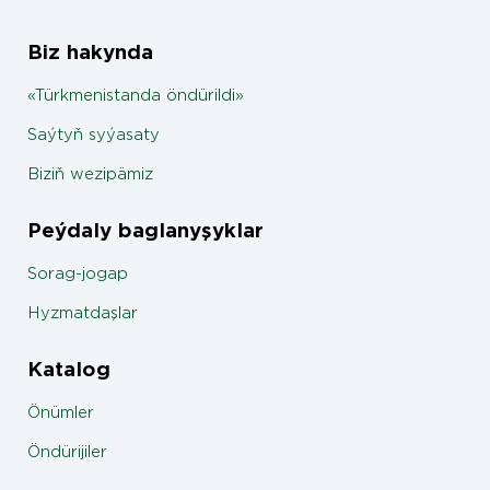
Biz hakynda
«Türkmenistanda öndürildi»
Saýtyň syýasaty
Biziň wezipämiz
Peýdaly baglanyşyklar
Sorag-jogap
Hyzmatdaşlar
Katalog
Önümler
Öndürijiler