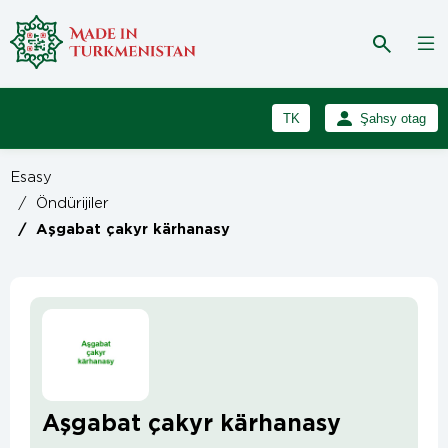
TK
Şahsy otag
RU
Girmek
Esasy
Registrasiýa
EN
/
Öndürijiler
/
Aşgabat çakyr kärhanasy
Aşgabat çakyr kärhanasy