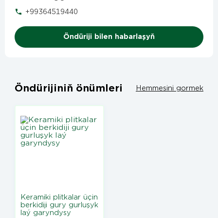
+99364519440
Öndüriji bilen habarlaşyň
Öndürijiniň önümleri
Hemmesini gormek
Keramiki plitkalar üçin
berkidiji gury gurluşyk
laý garyndysy