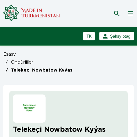
TK
Şahsy otag
RU
Girmek
Esasy
Registrasiýa
EN
/
Öndürijiler
/
Telekeçi Nowbatow Kyýas
Telekeçi Nowbatow Kyýas