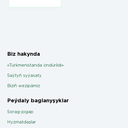
Biz hakynda
«Türkmenistanda öndürildi»
Saýtyň syýasaty
Biziň wezipämiz
Peýdaly baglanyşyklar
Sorag-jogap
Hyzmatdaşlar