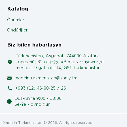
Katalog
Önümler
Öndürijiler
Biz bilen habarlaşyň
Türkmenistan, Aşgabat, 744000 Atatürk
köçesiniň, 82-nji jaýy, «Berkarar» işewürçilik
merkezi, 9 gat, ofis I4, GS1 Türkmenistan
madeinturkmenistan@sanly.tm
+993 (12) 46-80-25 / 26
Düş-Anna 9:00 - 18:00
Şe-Ýe - dynç gün
Made in Turkmenistan © 2026. All rights reserved.