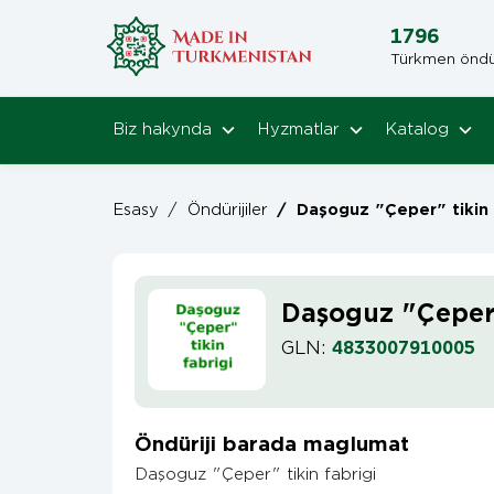
1796
Türkmen öndüri
Biz hakynda
Hyzmatlar
Katalog
Esasy
/
Öndürijiler
/
Daşoguz "Çeper" tikin 
Daşoguz "Çeper"
GLN:
4833007910005
Öndüriji barada maglumat
Daşoguz "Çeper" tikin fabrigi