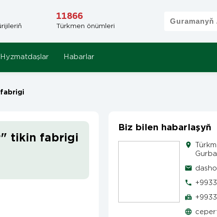
11866
jileriň
Türkmen önümleri
Hyzmatdaşlar
Habarlar
fabrigi
Biz bilen habarlaşyň
 tikin fabrigi
Türkm
Gurban
dasho
+9933
+9933
ceper