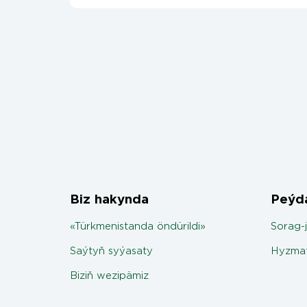
Biz hakynda
Peýda
«Türkmenistanda öndürildi»
Sorag-
Saýtyň syýasaty
Hyzmat
Biziň wezipämiz