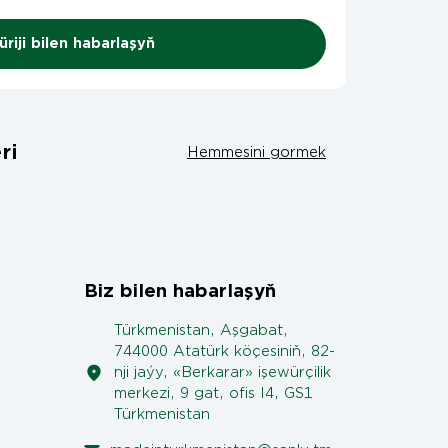
riji bilen habarlaşyň
ri
Hemmesini gormek
Biz bilen habarlaşyň
Türkmenistan, Aşgabat,
744000 Atatürk köçesiniň, 82-
nji jaýy, «Berkarar» işewürçilik
merkezi, 9 gat, ofis I4, GS1
Türkmenistan