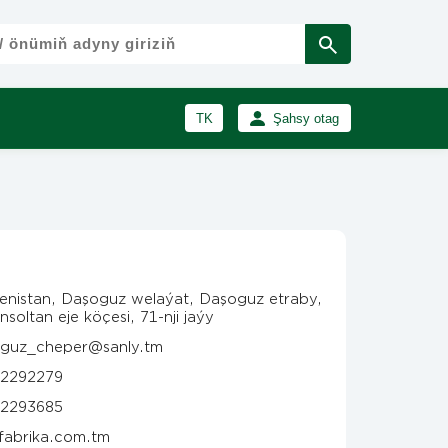
TK
Şahsy otag
RU
Girmek
Registrasiýa
EN
enistan, Daşoguz welaýat, Daşoguz etraby,
soltan eje köçesi, 71-nji jaýy
guz_cheper@sanly.tm
2292279
2293685
fabrika.com.tm