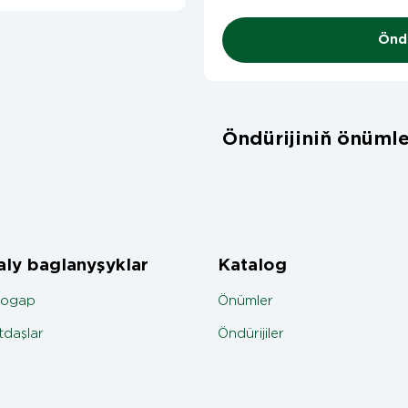
Öndü
Öndürijiniň önümle
ly baglanyşyklar
Katalog
jogap
Önümler
daşlar
Öndürijiler