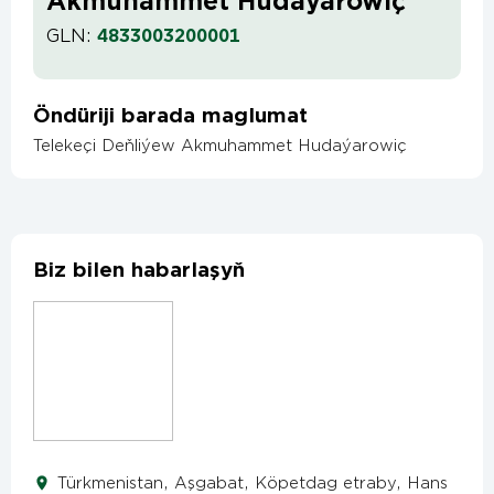
Akmuhammet Hudaýarowiç
GLN:
4833003200001
Öndüriji barada maglumat
Telekeçi Deňliýew Akmuhammet Hudaýarowiç
Biz bilen habarlaşyň
Türkmenistan, Aşgabat, Köpetdag etraby, Hans