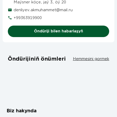
Maýsner köçe, jaý 3, öý 20
denliyev.akmuhammet@mail.ru
+99363919900
Öndüriji bilen habarlaşyň
Öndürijiniň önümleri
Hemmesini gormek
Biz hakynda