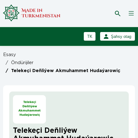
TK
Şahsy otag
RU
Girmek
Esasy
Registrasiýa
EN
/
Öndürijiler
/
Telekeçi Deňliýew Akmuhammet Hudaýarowiç
Telekeçi Deňliýew