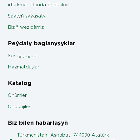
«Türkmenistanda öndürildi»
Saýtyň syýasaty
Biziň wezipämiz
Peýdaly baglanyşyklar
Sorag-jogap
Hyzmatdaşlar
Katalog
Önümler
Öndürijiler
Biz bilen habarlaşyň
Türkmenistan, Aşgabat, 744000 Atatürk