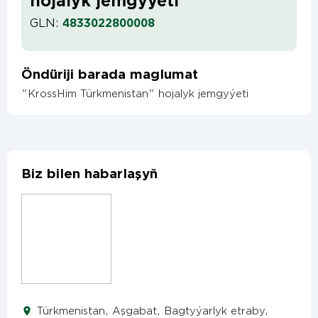
hojalyk jemgyýeti
GLN:
4833022800008
Öndüriji barada maglumat
"KrossHim Türkmenistan" hojalyk jemgyýeti
Biz bilen habarlaşyň
Türkmenistan, Aşgabat, Bagtyýarlyk etraby,