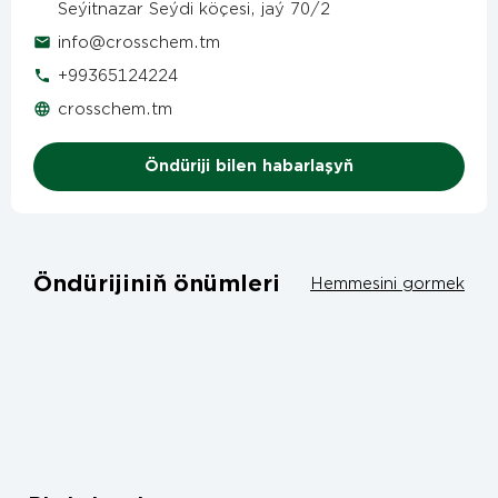
Seýitnazar Seýdi köçesi, jaý 70/2
info@crosschem.tm
+99365124224
crosschem.tm
Öndüriji bilen habarlaşyň
Öndürijiniň önümleri
Hemmesini gormek