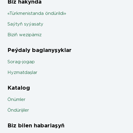
Biz hakynda
«Türkmenistanda öndürildi»
Saýtyň syýasaty
Biziň wezipämiz
Peýdaly baglanyşyklar
Sorag-jogap
Hyzmatdaşlar
Katalog
Önümler
Öndürijiler
Biz bilen habarlaşyň