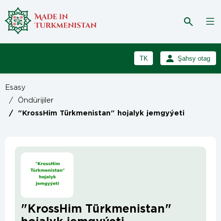
TK
Şahsy otag
RU
Girmek
Esasy
Registrasiýa
EN
/
Öndürijiler
/
"KrossHim Türkmenistan" hojalyk jemgyýeti
"KrossHim Türkmenistan"