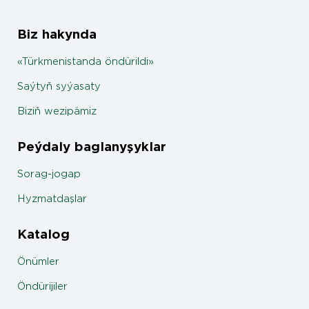
Biz hakynda
«Türkmenistanda öndürildi»
Saýtyň syýasaty
Biziň wezipämiz
Peýdaly baglanyşyklar
Sorag-jogap
Hyzmatdaşlar
Katalog
Önümler
Öndürijiler