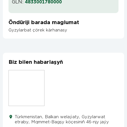
GLN:
4833001780000
Öndüriji barada maglumat
Gyzylarbat çörek kärhanasy
Biz bilen habarlaşyň
Türkmenistan, Balkan welaýaty, Gyzylarwat
etraby, Mqmmet-Bagşy köçesiniň 46-njy jaýy