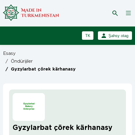
TK
Şahsy otag
RU
Girmek
Esasy
Registrasiýa
EN
/
Öndürijiler
/
Gyzylarbat çörek kärhanasy
Gyzylarbat çörek kärhanasy