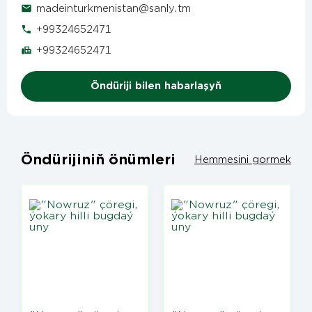
madeinturkmenistan@sanly.tm
+99324652471
+99324652471
Öndüriji bilen habarlaşyň
Öndürijiniň önümleri
Hemmesini gormek