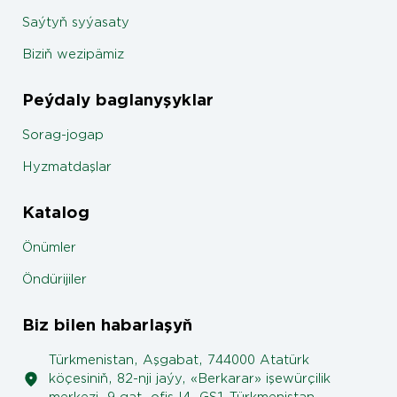
Saýtyň syýasaty
Biziň wezipämiz
Peýdaly baglanyşyklar
Sorag-jogap
Hyzmatdaşlar
Katalog
Önümler
Öndürijiler
Biz bilen habarlaşyň
Türkmenistan, Aşgabat, 744000 Atatürk
köçesiniň, 82-nji jaýy, «Berkarar» işewürçilik