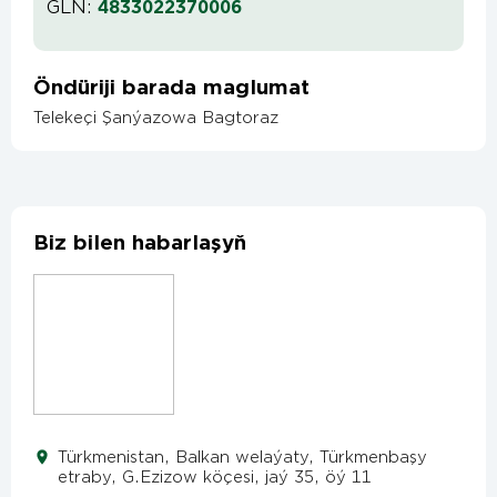
GLN:
4833022370006
Öndüriji barada maglumat
Telekeçi Şanýazowa Bagtoraz
Biz bilen habarlaşyň
Türkmenistan, Balkan welaýaty, Türkmenbaşy
etraby, G.Ezizow köçesi, jaý 35, öý 11