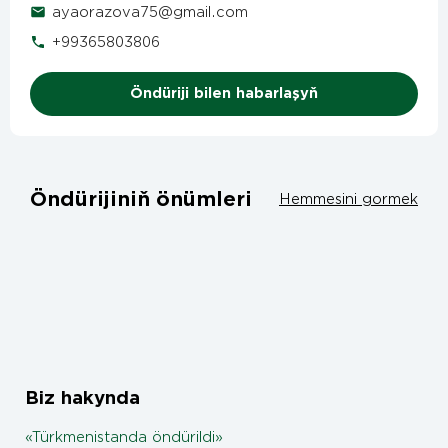
ayaorazova75@gmail.com
+99365803806
Öndüriji bilen habarlaşyň
Öndürijiniň önümleri
Hemmesini gormek
Biz hakynda
«Türkmenistanda öndürildi»