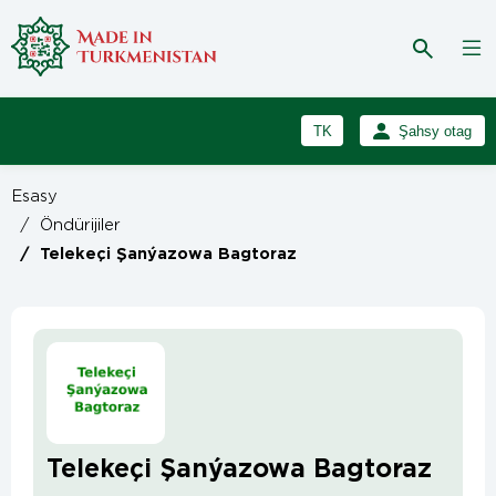
TK
Şahsy otag
RU
Girmek
Esasy
Registrasiýa
EN
/
Öndürijiler
/
Telekeçi Şanýazowa Bagtoraz
Telekeçi Şanýazowa Bagtoraz