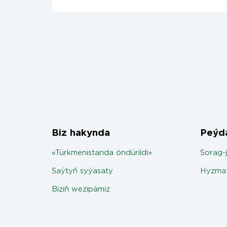
Biz hakynda
Peýda
«Türkmenistanda öndürildi»
Sorag-
Saýtyň syýasaty
Hyzmat
Biziň wezipämiz