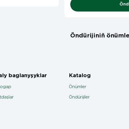
Öndü
Öndürijiniň önümle
ly baglanyşyklar
Katalog
jogap
Önümler
daşlar
Öndürijiler