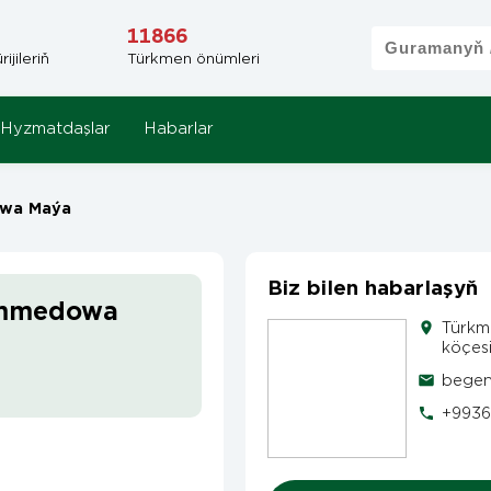
11866
jileriň
Türkmen önümleri
Hyzmatdaşlar
Habarlar
wa Maýa
Biz bilen habarlaşyň
ämmedowa
Türkm
köçesi
begen
+9936