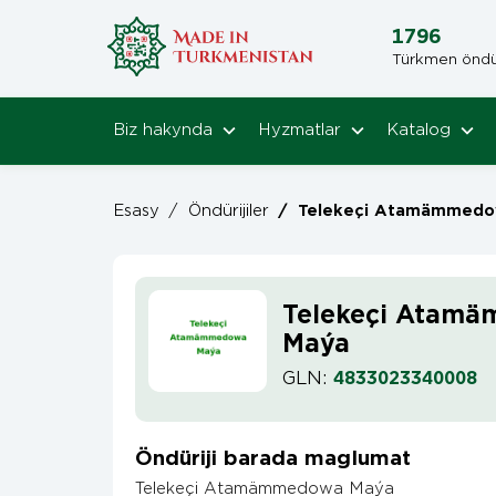
1796
Türkmen öndüri
Biz hakynda
Hyzmatlar
Katalog
Esasy
/
Öndürijiler
/
Telekeçi Atamämmedo
Telekeçi Atam
Maýa
GLN:
4833023340008
Öndüriji barada maglumat
Telekeçi Atamämmedowa Maýa