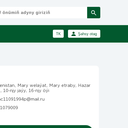
TK
Şahsy otag
RU
Girmek
Registrasiýa
EN
enistan, Mary welaýat, Mary etraby, Hazar
, 10-njy jaýy, 16-njy öýi
c11091994p@mail.ru
1079009