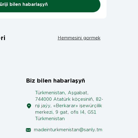
riji bilen habarlaşyň
ri
Hemmesini gormek
Biz bilen habarlaşyň
Türkmenistan, Aşgabat,
744000 Atatürk köçesiniň, 82-
nji jaýy, «Berkarar» işewürçilik
merkezi, 9 gat, ofis I4, GS1
Türkmenistan
madeinturkmenistan@sanly.tm