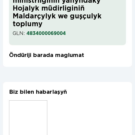
ministrliginiň ýanyndaky
Hojalyk müdirliginiň
Maldarçylyk we guşçulyk
toplumy
GLN:
4834000069004
Öndüriji barada maglumat
Biz bilen habarlaşyň