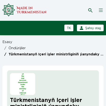
TK
Şahsy otag
RU
Girmek
Esasy
Registrasiýa
EN
/
Öndürijiler
/
Türkmenistanyň Içeri işler ministrliginiň ýanyndaky Hojalyk müdirliginiň Maldarçylyk we guşçulyk toplumy
Türkmenistanyň Içeri işler