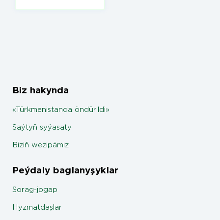
Biz hakynda
«Türkmenistanda öndürildi»
Saýtyň syýasaty
Biziň wezipämiz
Peýdaly baglanyşyklar
Sorag-jogap
Hyzmatdaşlar