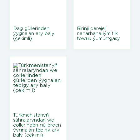
Dag güllerinden
Birinji derejeli
ýygnalan ary baly
naharhana iýmitlik
(çekimli)
towuk ýumurtgasy
Türkmenistanyň
sähralaryndan we
çöllerinden güllerden
ýygnalan tebigy ary
baly (çekimli)