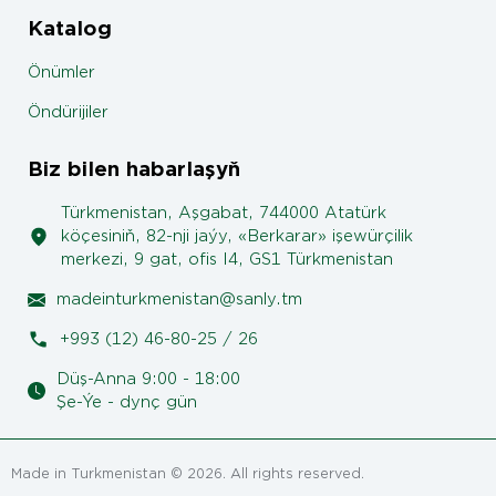
Katalog
Önümler
Öndürijiler
Biz bilen habarlaşyň
Türkmenistan, Aşgabat, 744000 Atatürk
köçesiniň, 82-nji jaýy, «Berkarar» işewürçilik
merkezi, 9 gat, ofis I4, GS1 Türkmenistan
madeinturkmenistan@sanly.tm
+993 (12) 46-80-25 / 26
Düş-Anna 9:00 - 18:00
Şe-Ýe - dynç gün
Made in Turkmenistan © 2026. All rights reserved.