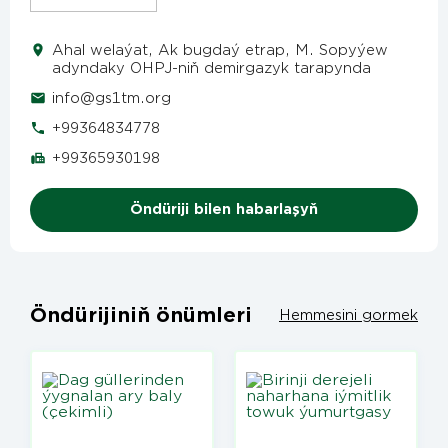
Ahal welaýat, Ak bugdaý etrap, M. Sopyýew
adyndaky OHPJ-niň demirgazyk tarapynda
info@gs1tm.org
+99364834778
+99365930198
Öndüriji bilen habarlaşyň
Öndürijiniň önümleri
Hemmesini gormek