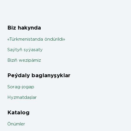
Biz hakynda
«Türkmenistanda öndürildi»
Saýtyň syýasaty
Biziň wezipämiz
Peýdaly baglanyşyklar
Sorag-jogap
Hyzmatdaşlar
Katalog
Önümler