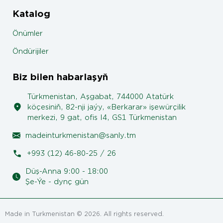
Katalog
Önümler
Öndürijiler
Biz bilen habarlaşyň
Türkmenistan, Aşgabat, 744000 Atatürk
köçesiniň, 82-nji jaýy, «Berkarar» işewürçilik
merkezi, 9 gat, ofis I4, GS1 Türkmenistan
madeinturkmenistan@sanly.tm
+993 (12) 46-80-25 / 26
Düş-Anna 9:00 - 18:00
Şe-Ýe - dynç gün
Made in Turkmenistan © 2026. All rights reserved.