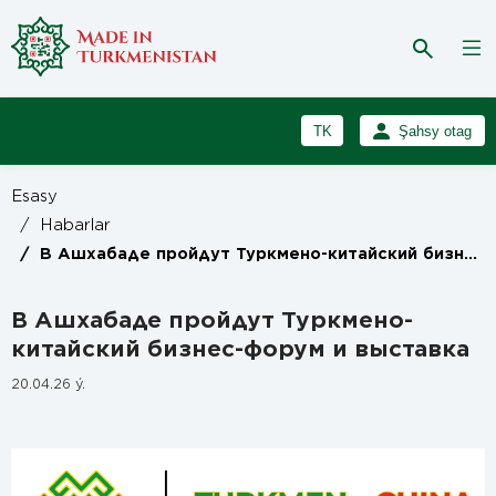
TK
Şahsy otag
RU
Girmek
Esasy
Registrasiýa
EN
/
Habarlar
/
В Ашхабаде пройдут Туркмено-китайский бизнес-форум и выставка
В Ашхабаде пройдут Туркмено-
китайский бизнес-форум и выставка
20.04.26 ý.