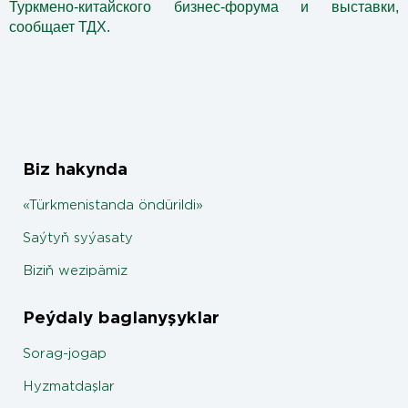
Туркмено-китайского бизнес-форума и выставки,
сообщает ТДХ.
Biz hakynda
«Türkmenistanda öndürildi»
Saýtyň syýasaty
Biziň wezipämiz
Peýdaly baglanyşyklar
Sorag-jogap
Hyzmatdaşlar