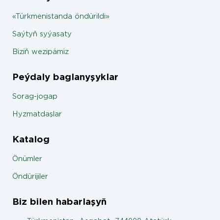
«Türkmenistanda öndürildi»
Saýtyň syýasaty
Biziň wezipämiz
Peýdaly baglanyşyklar
Sorag-jogap
Hyzmatdaşlar
Katalog
Önümler
Öndürijiler
Biz bilen habarlaşyň