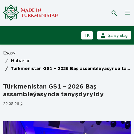
TK
Şahsy otag
RU
Girmek
Esasy
Registrasiýa
EN
/
Habarlar
/
Türkmenistan GS1 – 2026 Baş assambleýasynda tanyşdyryldy
Türkmenistan GS1 – 2026 Baş
assambleýasynda tanyşdyryldy
22.05.26 ý.