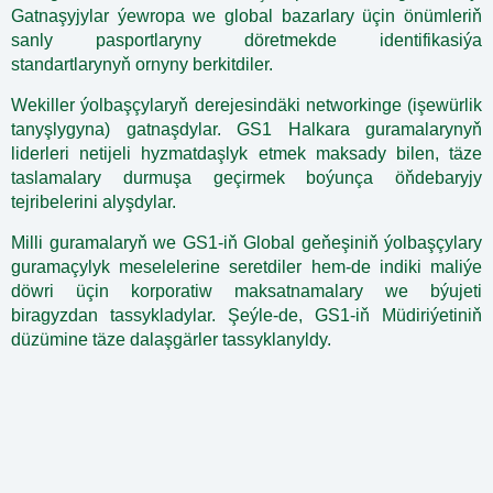
Gatnaşyjylar ýewropa we global bazarlary üçin önümleriň
sanly pasportlaryny döretmekde identifikasiýa
standartlarynyň ornyny berkitdiler.
Wekiller ýolbaşçylaryň derejesindäki networkinge (işewürlik
tanyşlygyna) gatnaşdylar. GS1 Halkara guramalarynyň
liderleri netijeli hyzmatdaşlyk etmek maksady bilen, täze
taslamalary durmuşa geçirmek boýunça öňdebaryjy
tejribelerini alyşdylar.
Milli guramalaryň we GS1-iň Global geňeşiniň ýolbaşçylary
guramaçylyk meselelerine seretdiler hem-de indiki maliýe
döwri üçin korporatiw maksatnamalary we býujeti
biragyzdan tassykladylar. Şeýle-de, GS1-iň Müdiriýetiniň
düzümine täze dalaşgärler tassyklanyldy.