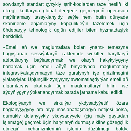
söwdanyň standart çyzykly ştrih-kodlardan täze nesliň iki
ölçegli kodlaryna global derejede geçmeginiň operasion
meýilnamasy tassyklanyldy, şeýle hem bütin dünýäde
skanirleme enjamlaryny köpçülikleýin täzelemek üçin
öňdebaryjy tehnologik üpjün edijiler bilen hyzmatdaşlyk
berkidildi.
«Emeli aň we maglumatlara bolan ynam» temasyna
bagyşlanan sessiýalaryň çäklerinde wekiller harytlaryň
atributlaryny baýlaşdyrmak we olaryň hakykylygyny
barlamak üçin emeli aňyň binýadynda maglumatlary
integrasiýalaşdyrmagyň täze guralynyň işe girizilmegini
ylalaşdylar. Üpjünçilik zynjyryny awtomatlaşdyrýan emeli aň
ulgamlaryny okatmak üçin maglumatlaryň hilini we
aýdyňlygyny ýokarlandyrmak barada jarnama kabul edildi.
Ekologiýanyň we sirkulýar ykdysadyýetiň özara
baglanyşygyny ara alyp maslahatlaşmagyň netijesi bolsa,
durnukly dolanyşykly ykdysadyýete (çig maly gaýtadan
işlemäge) geçmek üçin harytlaryň durmuş sikline gözegçilik
etmegiň mehanizmleriniň işlenip düzülmegi boldy.