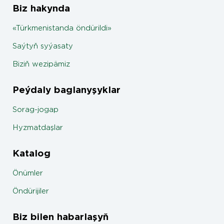
Biz hakynda
«Türkmenistanda öndürildi»
Saýtyň syýasaty
Biziň wezipämiz
Peýdaly baglanyşyklar
Sorag-jogap
Hyzmatdaşlar
Katalog
Önümler
Öndürijiler
Biz bilen habarlaşyň