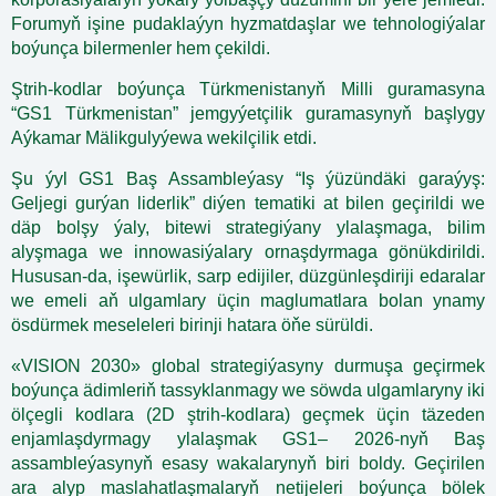
Forumyň işine pudaklaýyn hyzmatdaşlar we tehnologiýalar
boýunça bilermenler hem çekildi.
Ştrih-kodlar boýunça Türkmenistanyň Milli guramasyna
“GS1 Türkmenistan” jemgyýetçilik guramasynyň başlygy
Aýkamar Mälikgulyýewa wekilçilik etdi.
Şu ýyl GS1 Baş Assambleýasy “Iş ýüzündäki garaýyş:
Geljegi gurýan liderlik” diýen tematiki at bilen geçirildi we
däp bolşy ýaly, bitewi strategiýany ylalaşmaga, bilim
alyşmaga we innowasiýalary ornaşdyrmaga gönükdirildi.
Hususan-da, işewürlik, sarp edijiler, düzgünleşdiriji edaralar
we emeli aň ulgamlary üçin maglumatlara bolan ynamy
ösdürmek meseleleri birinji hatara öňe sürüldi.
«VISION 2030» global strategiýasyny durmuşa geçirmek
boýunça ädimleriň tassyklanmagy we söwda ulgamlaryny iki
ölçegli kodlara (2D ştrih-kodlara) geçmek üçin täzeden
enjamlaşdyrmagy ylalaşmak GS1– 2026-nyň Baş
assambleýasynyň esasy wakalarynyň biri boldy. Geçirilen
ara alyp maslahatlaşmalaryň netijeleri boýunça bölek