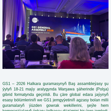
GS1 – 2026 Halkara guramasynyň Baş assambleýasy şu
ýylyň 18-21 maýy aralygynda Warşawa şäherinde (Polşa)
gibrid formatynda geçirildi. Bu çäre global edara jaýynyň
esasy bölümleriniň we GS1 jemgyýetiniň agzasy bolan milli
guramalaryň ýüzden gowrak wekillerini, şeýle hem
korporasiýalaryň ýokary ýolbaşçy düzümini bir ýere jemledi.