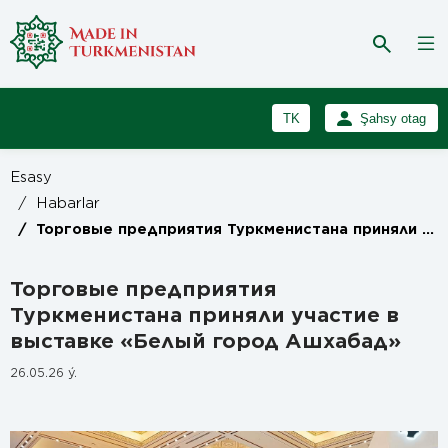
TK
Şahsy otag
RU
Girmek
Esasy
Registrasiýa
EN
/
Habarlar
/
Торговые предприятия Туркменистана приняли участие в выставке «Белый город Ашхабад»
Торговые предприятия
Туркменистана приняли участие в
выставке «Белый город Ашхабад»
26.05.26 ý.