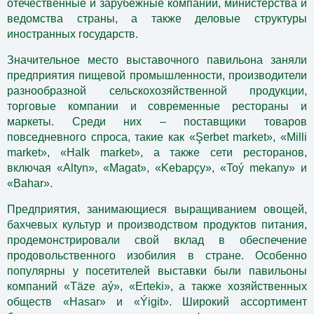
оте­чественные и зарубежные компании, министерства и
ведомства страны, а также деловые структуры
иностранных государств.
Значительное место выставочного павильона заняли
предприятия пищевой промышленности, производители
разнообразной сельскохозяйственной продукции,
торговые компании и современные рестораны и
маркеты. Среди них – поставщики товаров
повседневного спроса, такие как «Şerbet market», «Milli
market», «Halk market», а также сети ресторанов,
включая «Altyn», «Magat», «Kebapçy», «Toý mekany» и
«Bahar».
Предприятия, занимающиеся выращиванием овощей,
бахчевых культур и производством продуктов питания,
продемонстрировали свой вклад в обеспечение
продовольственного изобилия в стране. Особенно
популярны у посетителей выставки были павильоны
компаний «Täze aý», «Erteki», а также хозяйственных
обществ «Hasar» и «Ýigit». Широкий ассортимент