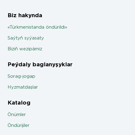
Biz hakynda
«Türkmenistanda öndürildi»
Saýtyň syýasaty
Biziň wezipämiz
Peýdaly baglanyşyklar
Sorag-jogap
Hyzmatdaşlar
Katalog
Önümler
Öndürijiler