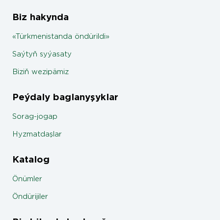
Biz hakynda
«Türkmenistanda öndürildi»
Saýtyň syýasaty
Biziň wezipämiz
Peýdaly baglanyşyklar
Sorag-jogap
Hyzmatdaşlar
Katalog
Önümler
Öndürijiler