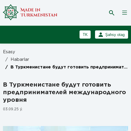
TK
Şahsy otag
RU
Girmek
Esasy
Registrasiýa
EN
/
Habarlar
/
В Туркменистане будут готовить предпринимателей международного уровня
В Туркменистане будут готовить
предпринимателей международного
уровня
03.09.25 ý.