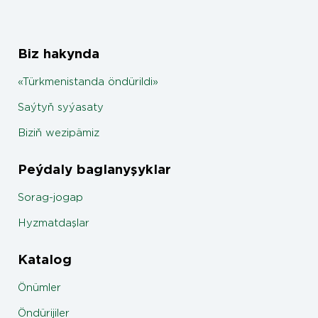
Biz hakynda
«Türkmenistanda öndürildi»
Saýtyň syýasaty
Biziň wezipämiz
Peýdaly baglanyşyklar
Sorag-jogap
Hyzmatdaşlar
Katalog
Önümler
Öndürijiler