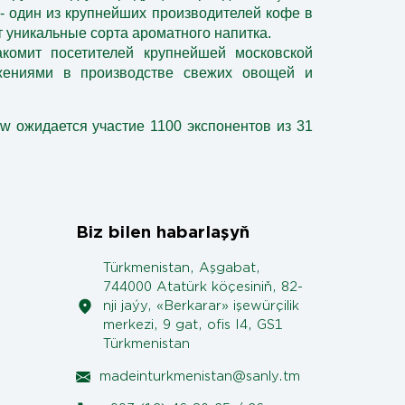
 - один из крупнейших производителей кофе в
 уникальные сорта ароматного напитка.
комит посетителей крупнейшей московской
жениями в производстве свежих овощей и
w ожидается участие 1100 экспонентов из 31
Biz bilen habarlaşyň
Türkmenistan, Aşgabat,
744000 Atatürk köçesiniň, 82-
nji jaýy, «Berkarar» işewürçilik
merkezi, 9 gat, ofis I4, GS1
Türkmenistan
madeinturkmenistan@sanly.tm