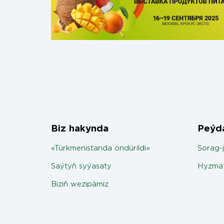
Biz hakynda
Peýda
«Türkmenistanda öndürildi»
Sorag-
Saýtyň syýasaty
Hyzmat
Biziň wezipämiz