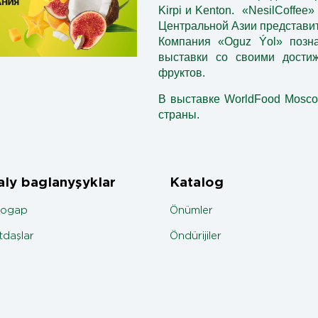
Kirpi и Kenton.
«NesilCoffee»
Центральной Азии представит
Компания «Oguz Ýol» позна
выставки со своими дости
фруктов.
В выставке WorldFood Mosco
страны.
ly baglanyşyklar
Katalog
jogap
Önümler
daşlar
Öndürijiler