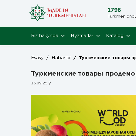
1796
Türkmen öndüri
Biz hakynda
Hyzmatlar
Katalog
Esasy
/
Habarlar
/
Туркменские товары продемонстрируют на Worl
Туркменские товары продемо
15.09.25 ý.