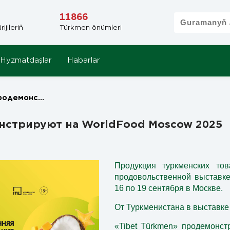
11866
jileriň
Türkmen önümleri
Hyzmatdaşlar
Habarlar
dFood Moscow 2025
нстрируют на WorldFood Moscow 2025
Продукция туркменских тов
продовольственной выставке
16 по 19 сентября в Москве.
От Туркменистана в выставке
«Tibet Türkmen» продемонст