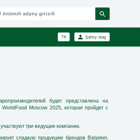
TK
Şahsy otag
RU
Girmek
Registrasiýa
EN
аропроизводителей будет представлена на
 WorldFood Moscow 2025, которая пройдет с
 участвуют три ведущие компании.
рирует сладкую продукцию брендов Balşeker,