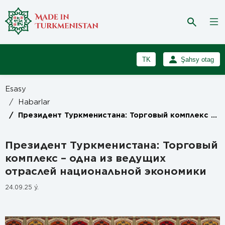
TK
Şahsy otag
RU
Girmek
Esasy
Registrasiýa
EN
/
Habarlar
/
Президент Туркменистана: Торговый комплекс – одна из ведущих отраслей национальной экономики
Президент Туркменистана: Торговый
комплекс – одна из ведущих
отраслей национальной экономики
24.09.25 ý.