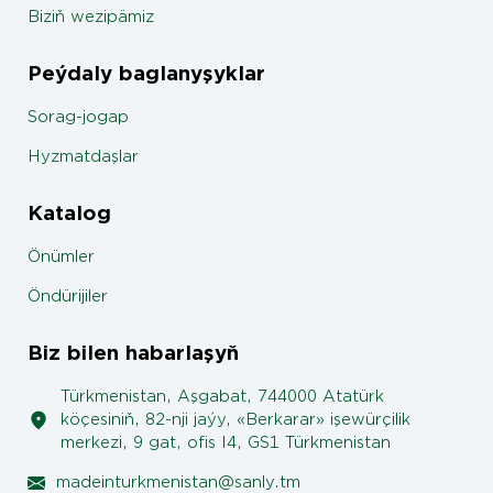
Biziň wezipämiz
Peýdaly baglanyşyklar
Sorag-jogap
Hyzmatdaşlar
Katalog
Önümler
Öndürijiler
Biz bilen habarlaşyň
Türkmenistan, Aşgabat, 744000 Atatürk
köçesiniň, 82-nji jaýy, «Berkarar» işewürçilik
merkezi, 9 gat, ofis I4, GS1 Türkmenistan
madeinturkmenistan@sanly.tm