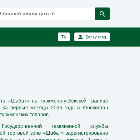
TK
Şahsy otag
RU
Girmek
Registrasiýa
EN
тр «Шабат» на туркмено-узбекской границе
. За первые месяцы 2026 года в Узбекистан
туркменских товаров.
Государственной таможенной службы
ной торговой зоне «Шабат» зарегистрировано
бекистана, совершивших покупки. Также с