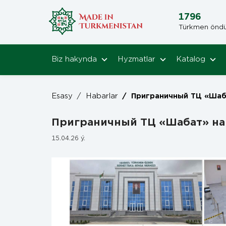
1796
Türkmen öndüri
Biz hakynda
Hyzmatlar
Katalog
Esasy
/
Habarlar
/
Приграничный ТЦ «Шабат» наращивает темп
Приграничный ТЦ «Шабат» на
15.04.26 ý.