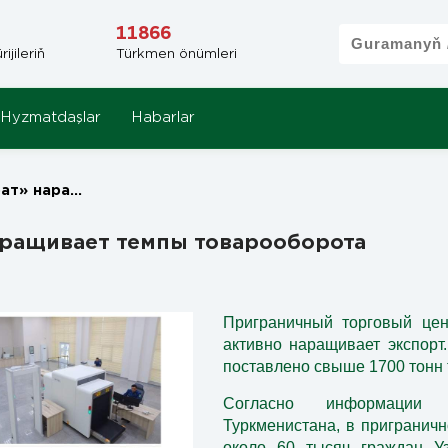
11866
jileriň
Türkmen önümleri
Hyzmatdaşlar
Habarlar
ы товарооборота
ращивает темпы товарооборота
Приграничный торговый цен
активно наращивает экспорт
поставлено свыше 1700 тонн 
Согласно информации 
Туркменистана, в пригранич
около 60 тысяч граждан Уз