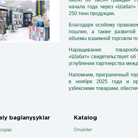
начала года через «Шабат»
250 тонн продукции.
Благодаря особому правово
пошлин, а также развитой 
объемы взаимной торговли по
Наращивание товаро
«Шабат» свидетельствует об
углублении партнерства межд
Напомним, приграничный то
в ноябре 2025 года и ор
узбекскими товарами, обесп
ly baglanyşyklar
Katalog
jogap
Önümler