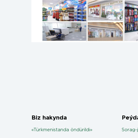
Biz hakynda
Peýda
«Türkmenistanda öndürildi»
Sorag-