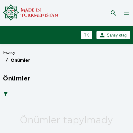
TK
Şahsy otag
RU
Girmek
Esasy
Registrasiýa
EN
/
Önümler
Önümler
Önümler tapylmady