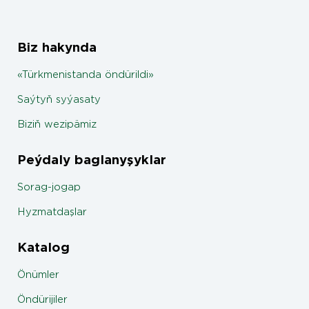
Biz hakynda
«Türkmenistanda öndürildi»
Saýtyň syýasaty
Biziň wezipämiz
Peýdaly baglanyşyklar
Sorag-jogap
Hyzmatdaşlar
Katalog
Önümler
Öndürijiler