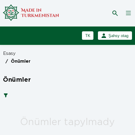
TK
Şahsy otag
RU
Girmek
Esasy
Registrasiýa
EN
/
Önümler
Önümler
Önümler tapylmady