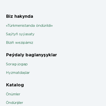
Biz hakynda
«Türkmenistanda öndürildi»
Saýtyň syýasaty
Biziň wezipämiz
Peýdaly baglanyşyklar
Sorag-jogap
Hyzmatdaşlar
Katalog
Önümler
Öndürijiler