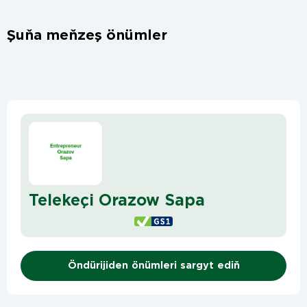
Şuňa meňzeş önümler
Telekeçi Orazow Sapa
Öndürijiden önümleri sargyt ediň