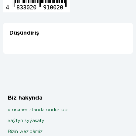
4
833020
910020
Düşündiriş
Biz hakynda
«Türkmenistanda öndürildi»
Saýtyň syýasaty
Biziň wezipämiz