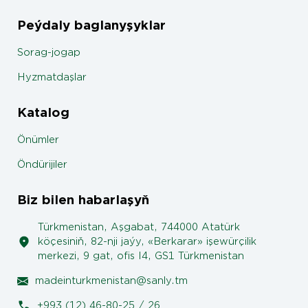
Peýdaly baglanyşyklar
Sorag-jogap
Hyzmatdaşlar
Katalog
Önümler
Öndürijiler
Biz bilen habarlaşyň
Türkmenistan, Aşgabat, 744000 Atatürk
köçesiniň, 82-nji jaýy, «Berkarar» işewürçilik
merkezi, 9 gat, ofis I4, GS1 Türkmenistan
madeinturkmenistan@sanly.tm
+993 (12) 46-80-25 / 26