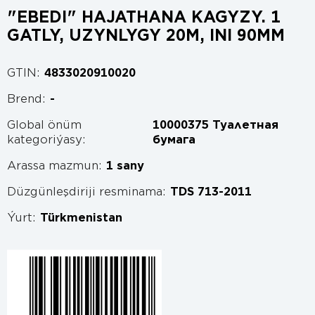
"EBEDI" HAJATHANA KAGYZY. 1
GATLY, UZYNLYGY 20M, INI 90MM
GTIN:
4833020910020
Brend:
-
Global önüm
10000375 Туалетная
kategoriýasy:
бумага
Arassa mazmun:
1 sany
Düzgünleşdiriji resminama:
TDS 713-2011
Ýurt:
Türkmenistan