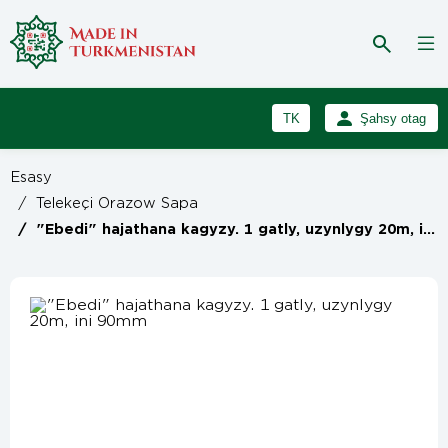
TK
Şahsy otag
RU
Girmek
Esasy
Registrasiýa
EN
/
Telekeçi Orazow Sapa
/
"Ebedi" hajathana kagyzy. 1 gatly, uzynlygy 20m, ini 90mm