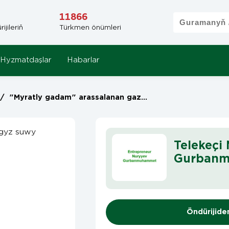
11866
jileriň
Türkmen önümleri
Hyzmatdaşlar
Habarlar
/
"Myratly gadam" arassalanan gazsyz agyz suwy
Telekeçi
Gurban
Öndürijide