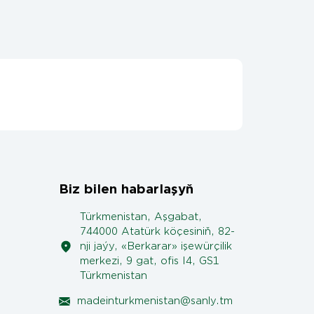
Biz bilen habarlaşyň
Türkmenistan, Aşgabat,
744000 Atatürk köçesiniň, 82-
nji jaýy, «Berkarar» işewürçilik
merkezi, 9 gat, ofis I4, GS1
Türkmenistan
madeinturkmenistan@sanly.tm