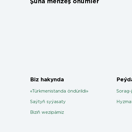
Şuňa meňzeş önümler
Biz hakynda
Peýda
«Türkmenistanda öndürildi»
Sorag-
Saýtyň syýasaty
Hyzmat
Biziň wezipämiz