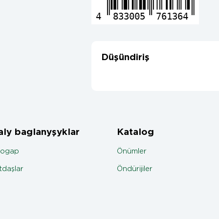
4
833005
761364
Düşündiriş
ly baglanyşyklar
Katalog
jogap
Önümler
daşlar
Öndürijiler