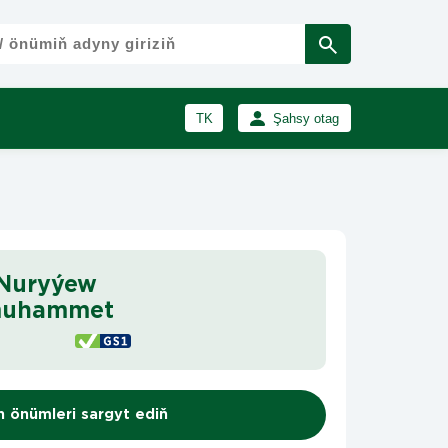
TK
Şahsy otag
RU
Girmek
Registrasiýa
EN
 Nuryýew
muhammet
n önümleri sargyt ediň