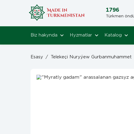
1796
Türkmen öndüri
Biz hakynda
Hyzmatlar
Katalog
Esasy
/
Telekeçi Nuryýew Gurbanmuhammet