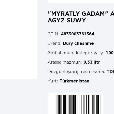
"MYRATLY GADAM" 
AGYZ SUWY
GTIN:
4833005761364
Brend:
Dury cheshme
Global önüm kategoriýasy:
100
Arassa mazmun:
0,33 litr
Düzgünleşdiriji resminama:
TDS
Ýurt:
Türkmenistan