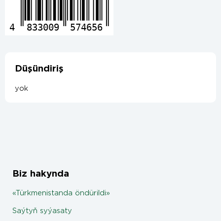
4
833009
574656
Düşündiriş
yok
Biz hakynda
«Türkmenistanda öndürildi»
Saýtyň syýasaty