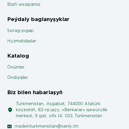
Biziň wezipämiz
Peýdaly baglanyşyklar
Sorag-jogap
Hyzmatdaşlar
Katalog
Önümler
Öndürijiler
Biz bilen habarlaşyň
Türkmenistan, Aşgabat, 744000 Atatürk
köçesiniň, 82-nji jaýy, «Berkarar» işewürçilik
merkezi, 9 gat, ofis I4, GS1 Türkmenistan
madeinturkmenistan@sanly.tm