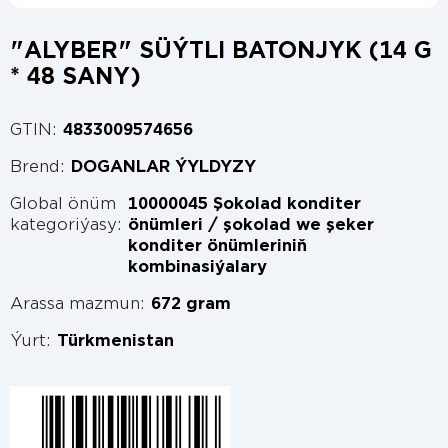
"ALYBER" SÜÝTLI BATONJYK (14 G
* 48 SANY)
GTIN:
4833009574656
Brend:
DOGANLAR ÝYLDYZY
Global önüm
10000045 Şokolad konditer
kategoriýasy:
önümleri / şokolad we şeker
konditer önümleriniň
kombinasiýalary
Arassa mazmun:
672 gram
Ýurt:
Türkmenistan