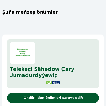
Şuňa meňzeş önümler
Telekeçi Sähedow Çary
Jumadurdyýewiç
Öndürijiden önümleri sargyt ediň