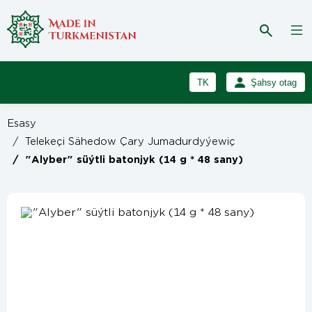
TK
Şahsy otag
RU
Girmek
Esasy
Registrasiýa
EN
/
Telekeçi Sähedow Çary Jumadurdyýewiç
/
"Alyber" süýtli batonjyk (14 g * 48 sany)